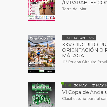
/IMPARABLES CO
Torre del Mar
SÁB
13
JUN
2026
XXV CIRCUITO PR
ORIENTACIÓN DI
MÁLAGA
11ª Prueba Circuito Prov
SÁB
30
MAY
31
MAY
2
VI Copa de Andalu
Clasificatorio para el 