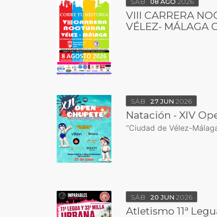
SÁB
08
AGO
2026
VIII CARRERA N
VÉLEZ- MÁLAGA 
SÁB
27
JUN
2026
Natación - XIV O
“Ciudad de Vélez-Málag
SÁB
20
JUN
2026
Atletismo 11ª Legu