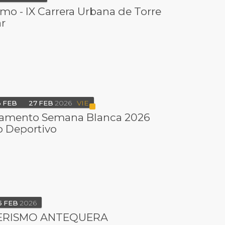
smo - IX Carrera Urbana de Torre
r
3
FEB
27
FEB
2026
VIE
mento Semana Blanca 2026
o Deportivo
5
FEB
2026
ERISMO ANTEQUERA