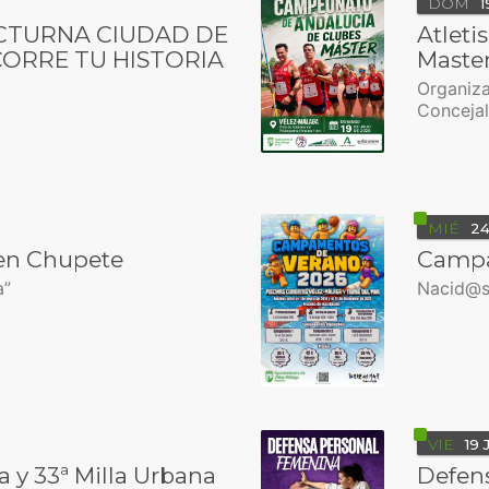
DOM
1
OCTURNA CIUDAD DE
Atlet
CORRE TU HISTORIA
Maste
Organiza
Concejal
MIÉ
2
pen Chupete
Campa
a”
Nacid@s 
VIE
19
a y 33ª Milla Urbana
Defen