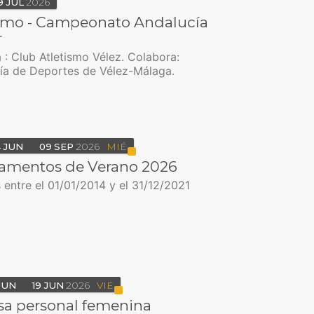
9
JUL
2026
ismo - Campeonato Andalucía
r
 : Club Atletismo Vélez. Colabora:
ía de Deportes de Vélez-Málaga.
4
JUN
09
SEP
2026
MIÉ
mentos de Verano 2026
entre el 01/01/2014 y el 31/12/2021
JUN
19
JUN
2026
VIE
sa personal femenina