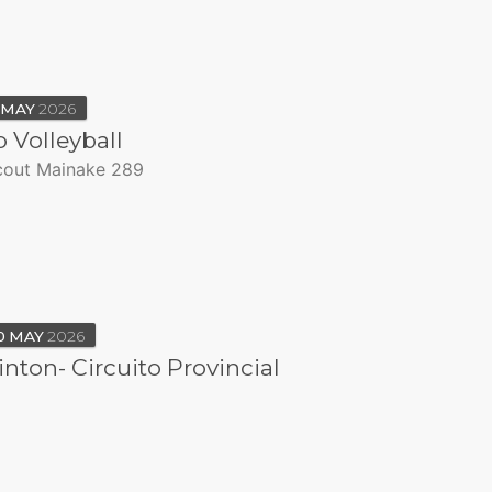
MAY
2026
 Volleyball
cout Mainake 289
0
MAY
2026
ton- Circuito Provincial