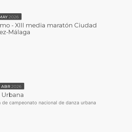
MAY
2026
smo - XIII media maratón Ciudad
lez-Málaga
5
ABR
2026
 Urbana
ón de campeonato nacional de danza urbana