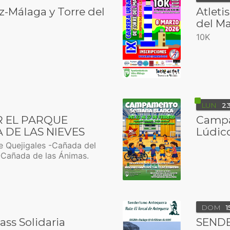
z-Málaga y Torre del
Atleti
del Ma
10K
LUN
2
 EL PARQUE
Campa
 DE LAS NIEVES
Lúdic
e Quejigales -Cañada del
-Cañada de las Ánimas.
DOM
1
ass Solidaria
SEND