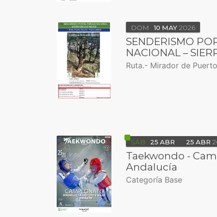
DOM
10
MAY
2026
SENDERISMO POR
NACIONAL – SIER
Ruta.- Mirador de Puerto 
SÁB
25
ABR
25
ABR
2
Taekwondo - Cam
Andalucía
Categoría Base