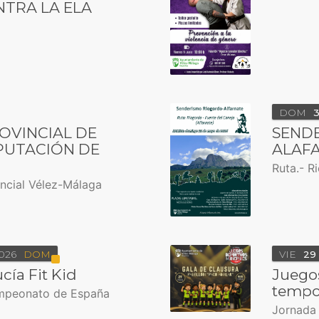
NTRA LA ELA
DOM
3
OVINCIAL DE
SEND
PUTACIÓN DE
ALAF
Ruta.- R
incial Vélez-Málaga
026
DOM
VIE
29
cía Fit Kid
Juego
tempo
campeonato de España
Jornada 