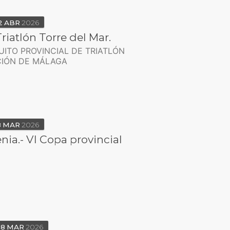
2
ABR
2026
Triatlón Torre del Mar.
UITO PROVINCIAL DE TRIATLÓN
CIÓN DE MÁLAGA
8
MAR
2026
enia.- VI Copa provincial
08
MAR
2026