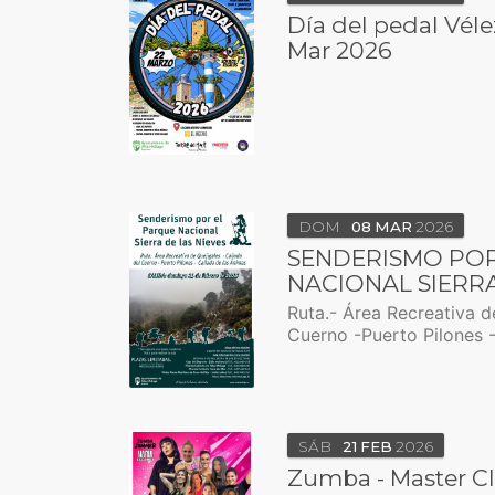
Día del pedal Véle
Mar 2026
DOM
08
MAR
2026
SENDERISMO POR
NACIONAL SIERRA
Ruta.- Área Recreativa d
Cuerno -Puerto Pilones 
SÁB
21
FEB
2026
Zumba - Master Cl