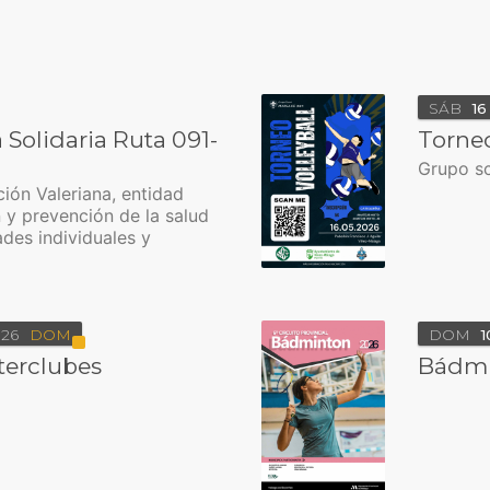
SÁB
16
a Solidaria Ruta 091-
Torneo
Grupo s
ción Valeriana, entidad
 y prevención de la salud
des individuales y
26
DOM
DOM
1
nterclubes
Bádmin