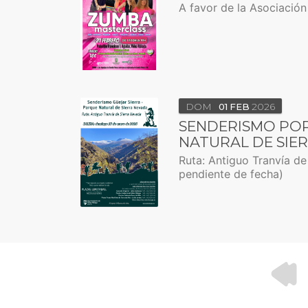
A favor de la Asociació
DOM
01
FEB
2026
SENDERISMO POR
NATURAL DE SIE
Ruta: Antiguo Tranvía d
pendiente de fecha)