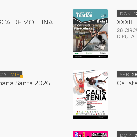
DOM
1
CA DE MOLLINA
XXXII 
26 CIRC
DIPUTA
026
MIÉ
SÁB
2
ana Santa 2026
Calist
DOM