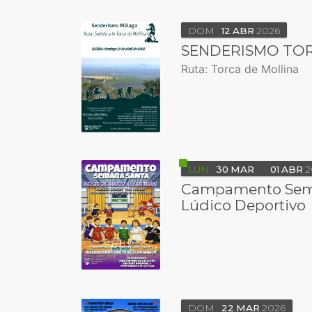
DOM
12
ABR
2026
SENDERISMO TOR
Ruta: Torca de Mollina
LUN
30
MAR
01
ABR
2
Campamento Sem
Lúdico Deportivo
DOM
22
MAR
2026