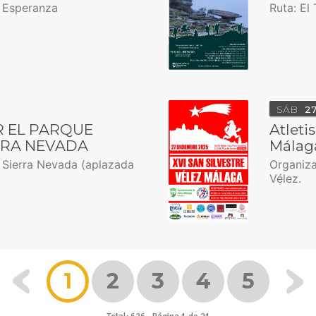
n Esperanza
Ruta: El
SÁB
2
 EL PARQUE
Atleti
RRA NEVADA
Málag
e Sierra Nevada (aplazada
Organiza
Vélez.
1
2
3
4
5