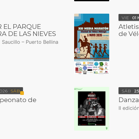
VIE
01
 EL PARQUE
Atleti
RA DE LAS NIEVES
de Vé
Saucillo – Puerto Bellina
026
SÁB
SÁB
2
peonato de
Danza
II edici