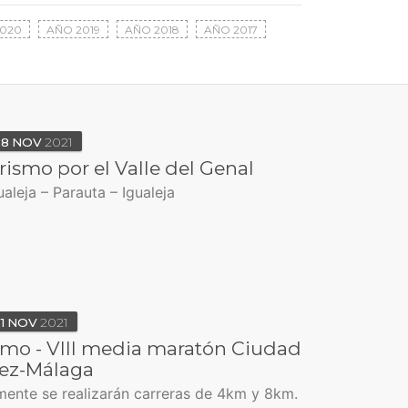
020
AÑO 2019
AÑO 2018
AÑO 2017
28
NOV
2021
ismo por el Valle del Genal
ualeja – Parauta – Igualeja
1
NOV
2021
smo - VIII media maratón Ciudad
lez-Málaga
mente se realizarán carreras de 4km y 8km.