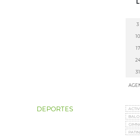
L
3
1
1
2
31
AGE
DEPORTES
ACTI
BAL
GIMN
PATIN