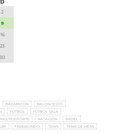
D
2
9
16
23
30
BÁDMINTON
BALONCESTO
N
FÚTBOL
FÚTBOL SALA
MULTIDEPORTE
NATACIÓN
PÁDEL
GBY
TAEKWONDO
TENIS
TENIS DE MESA