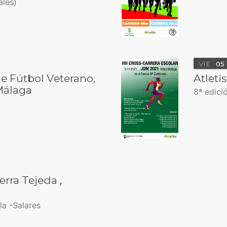
les)
VIE
05
de Fútbol Veterano,
Atleti
Málaga
8ª edici
rra Tejeda ,
la -Salares