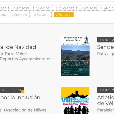
2026
AÑO 2025
AÑO 2024
AÑO 2023
AÑO 2022
AÑO 2
016
AÑO 2015
AÑO 2014
AÑO 2021
DOM
ival de Navidad
Sender
La Torre-Vélez.
Ruta : Ig
 Deportes Ayuntamiento de
V
2021
DOM
DOM
2
por la Inclusión
Atleti
de Vé
a. (Asociación de Niñ@s
Paralela