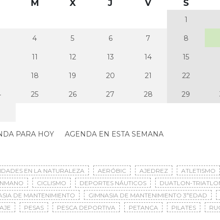
M
X
J
V
S
1
4
5
6
7
8
0
11
12
13
14
15
7
18
19
20
21
22
4
25
26
27
28
29
NDA PARA HOY
AGENDA EN ESTA SEMANA
VIDADES EN LA NATURALEZA
AERÓBIC
AJEDREZ
ATLETISMO
ONMANO
CICLISMO
DEPORTES NÁUTICOS
DUATLON-TRIATLO
ASIA DE MANTENIMIENTO
GIMNASIA DE MANTENIMIENTO 3ªEDAD
AJE
PESAS
PESCA DEPORTIVA
PETANCA
PILATES
RU