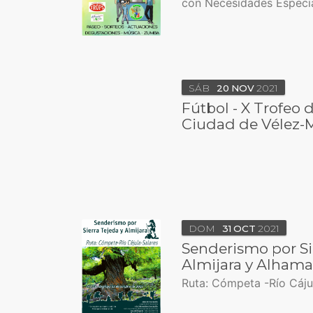
con Necesidades Especia
SÁB
20
NOV
2021
Fútbol - X Trofeo 
Ciudad de Vélez-
DOM
31
OCT
2021
Senderismo por Sie
Almijara y Alhama
Ruta: Cómpeta -Río Cáju