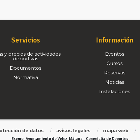
Servicios
Información
s y precios de actividades
Eventos
deportivas
Cursos
Documentos
Reservas
Normativa
Noticias
Instalaciones
rotección de datos
avisos legales
mapa web
/
/
/
Excmo. Ayuntamiento de Vélez-Málaga - Concejalía de Deportes