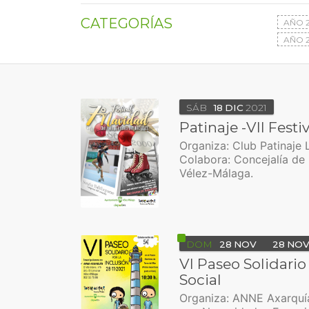
CATEGORÍAS
AÑO 
AÑO 2
SÁB
18
DIC
2021
Patinaje -VII Fest
Organiza: Club Patinaje 
Colabora: Concejalía de
Vélez-Málaga.
DOM
28
NOV
28
NO
VI Paseo Solidario 
Social
Organiza: ANNE Axarquí