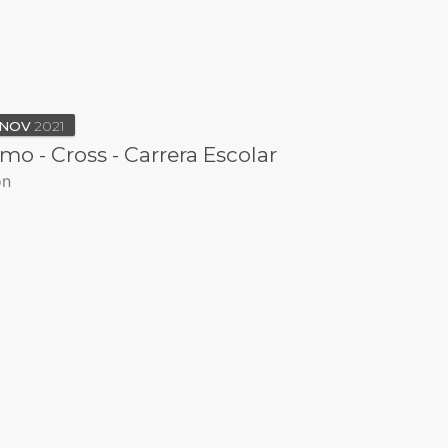
NOV
2021
smo - Cross - Carrera Escolar
ón