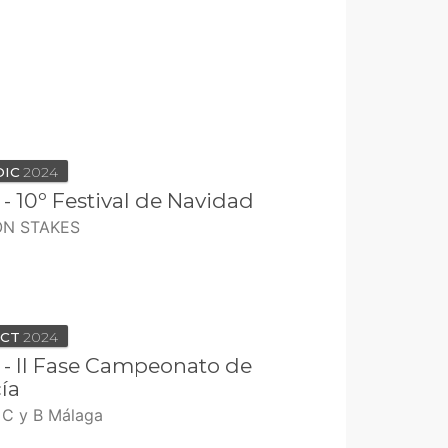
DIC
2024
 - 10º Festival de Navidad
ON STAKES
CT
2024
 - II Fase Campeonato de
ía
s C y B Málaga