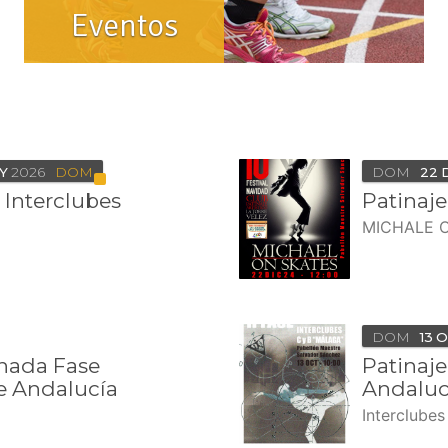
Eventos
Y
2026
DOM
DOM
22
e Interclubes
Patinaje
MICHALE 
DOM
13
O
rnada Fase
Patinaje
 Andalucía
Andaluc
Interclube