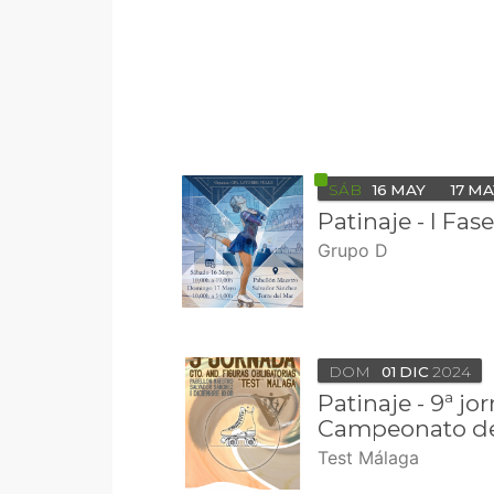
SÁB
16
MAY
17
MA
Patinaje - I Fas
Grupo D
DOM
01
DIC
2024
Patinaje - 9ª jo
Campeonato de
Test Málaga