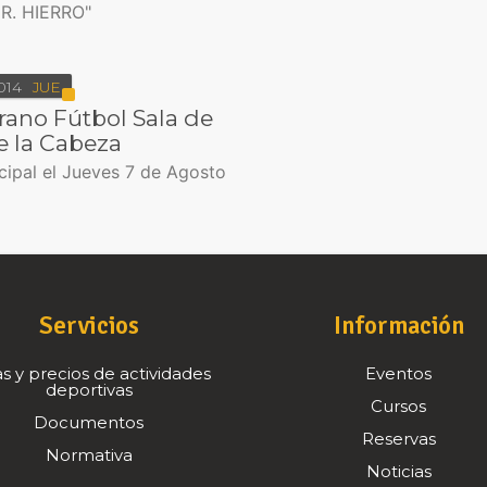
R. HIERRO"
014
JUE
rano Fútbol Sala de
de la Cabeza
cipal el Jueves 7 de Agosto
Servicios
Información
s y precios de actividades
Eventos
deportivas
Cursos
Documentos
Reservas
Normativa
Noticias