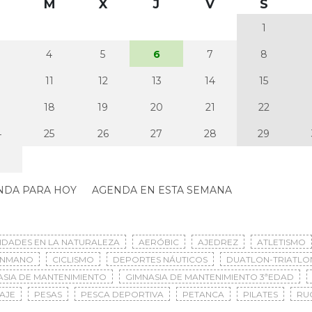
M
X
J
V
S
1
4
5
6
7
8
0
11
12
13
14
15
7
18
19
20
21
22
4
25
26
27
28
29
NDA PARA HOY
AGENDA EN ESTA SEMANA
VIDADES EN LA NATURALEZA
AERÓBIC
AJEDREZ
ATLETISMO
ONMANO
CICLISMO
DEPORTES NÁUTICOS
DUATLON-TRIATLO
ASIA DE MANTENIMIENTO
GIMNASIA DE MANTENIMIENTO 3ªEDAD
AJE
PESAS
PESCA DEPORTIVA
PETANCA
PILATES
RU