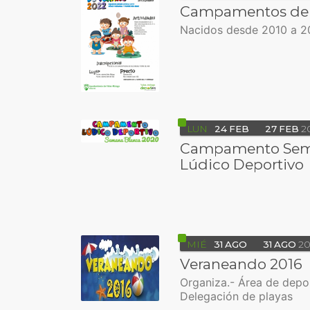
Campamentos de 
Nacidos desde 2010 a 2
LUN
24
FEB
27
FEB
2
Campamento Sem
Lúdico Deportivo
MIÉ
31
AGO
31
AGO
20
Veraneando 2016
Organiza.- Área de depo
Delegación de playas