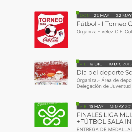
DOM
22
MAY
22
MAY
Fútbol - I Torneo 
Organiza.- Vélez C.F. Co
VIE
18
DIC
18
DIC
2015
Día del deporte S
Organiza.- Área de depo
Delegación de Juventud 
VIE
15
MAY
15
MAY
201
FINALES LIGA MU
+FÚTBOL SALA I
ENTREGA DE MEDALLAS