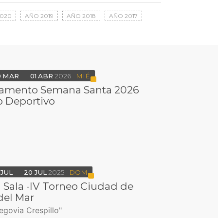
020
AÑO 2019
AÑO 2018
AÑO 2017
0
MAR
01
ABR
2026
MIÉ
mento Semana Santa 2026
o Deportivo
JUL
20
JUL
2025
DOM
 Sala -IV Torneo Ciudad de
del Mar
egovia Crespillo"