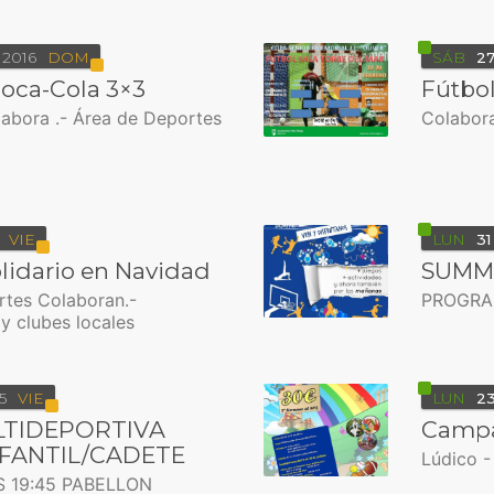
2016
DOM
SÁB
2
Coca-Cola 3×3
Fútbol
labora .- Área de Deportes
Colabora
VIE
LUN
31
olidario en Navidad
SUMME
rtes Colaboran.-
PROGRA
y clubes locales
5
VIE
LUN
2
LTIDEPORTIVA
Campa
NFANTIL/CADETE
Lúdico -
 19:45 PABELLON