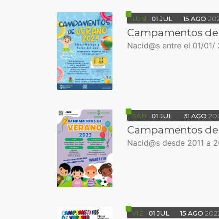
LUN
01
JUL
15
AGO
20
Campamentos de 
Nacid@s entre el 01/01/ 
SÁB
01
JUL
31
AGO
20
Campamentos de 
Nacid@s desde 2011 a 2
VIE
01
JUL
15
AGO
202