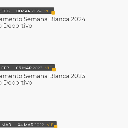
6
FEB
01
MAR
2024
VIE
mento Semana Blanca 2024
o Deportivo
7
FEB
03
MAR
2023
VIE
mento Semana Blanca 2023
o Deportivo
1
MAR
04
MAR
2022
VIE