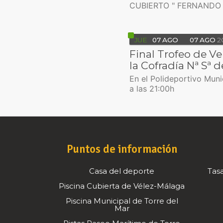
CUBIERTO " FERNANDO 
JUE
07
AGO
07
AGO
2
Final Trofeo de Ve
la Cofradía Nª Sª 
En el Polideportivo Muni
a las 21:00h
Puntos de información
Casa del deporte
Tasa
Piscina Cubierta de Vélez-Málaga
Piscina Municipal de Torre del
Mar