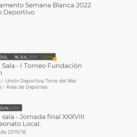
mento Semana Blanca 2022
o Deportivo
JUL
16
JUL
2017
DOM
 Sala - I Torneo Fundación
n
.- Unión Deportiva Torre del Mar.
.- Área de Deportes.
JUN
2016
 sala - Jornada final XXXVIII
onato Local.
da 2015/16