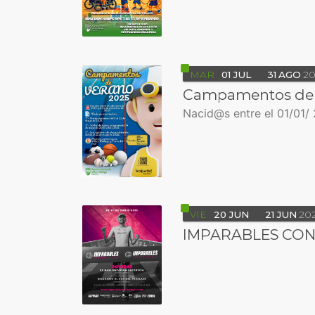
MAR
01
JUL
31
AGO
20
Campamentos de 
Nacid@s entre el 01/01/ 
VIE
20
JUN
21
JUN
20
IMPARABLES CONT