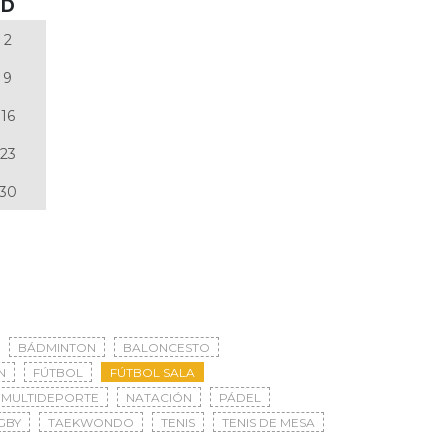
D
2
9
16
23
30
BÁDMINTON
BALONCESTO
N
FÚTBOL
FÚTBOL SALA
MULTIDEPORTE
NATACIÓN
PÁDEL
GBY
TAEKWONDO
TENIS
TENIS DE MESA