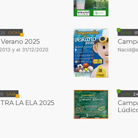
25
DOM
MAR
0
Verano 2025
Campa
2013 y el 31/12/2020
Nacid@s 
25
SÁB
LUN
2
RA LA ELA 2025
Campa
Lúdic