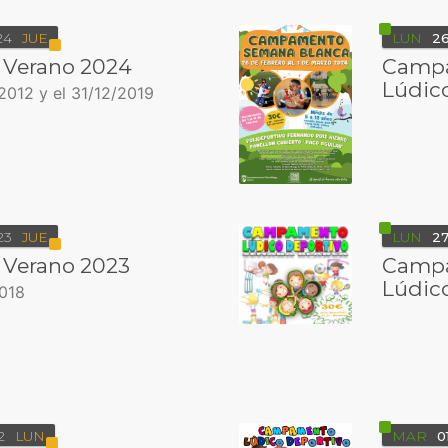
24
JUE
LUN
2
Verano 2024
Campa
Lúdic
2012 y el 31/12/2019
23
JUE
LUN
2
Verano 2023
Campa
Lúdic
018
2
LUN
MAR
0