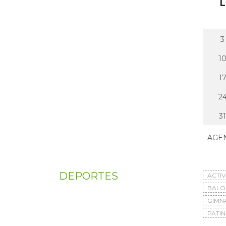
L
3
1
1
2
31
AGE
DEPORTES
ACTI
BAL
GIMN
PATIN