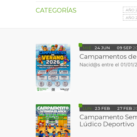
CATEGORÍAS
AÑO 
AÑO 2
MIÉ
24
JUN
09
SEP
2
Campamentos de 
Nacid@s entre el 01/01/2
LUN
23
FEB
27
FEB
2
Campamento Sem
Lúdico Deportivo