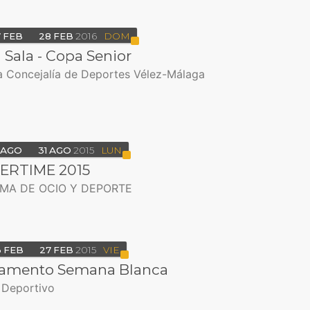
7
FEB
28
FEB
2016
DOM
 Sala - Copa Senior
 Concejalía de Deportes Vélez-Málaga
AGO
31
AGO
2015
LUN
RTIME 2015
MA DE OCIO Y DEPORTE
3
FEB
27
FEB
2015
VIE
mento Semana Blanca
 Deportivo