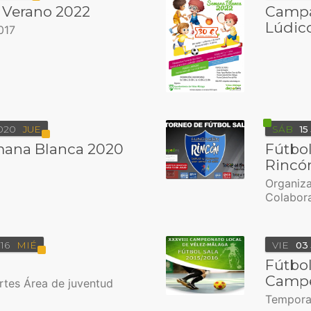
Verano 2022
Campa
Lúdic
017
020
JUE
SÁB
15
ana Blanca 2020
Fútbol
Rincó
Organiza
Colabora
16
MIÉ
VIE
03
Fútbol
Campe
rtes Área de juventud
Tempora