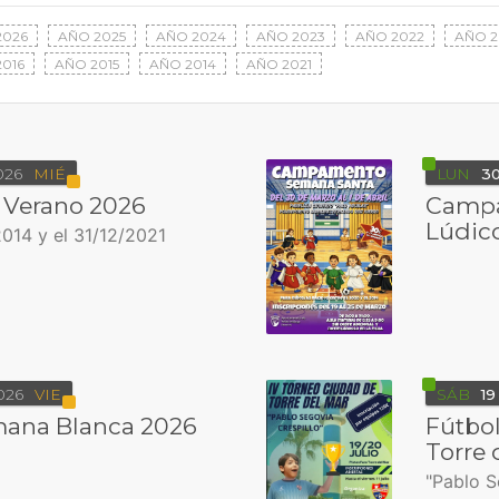
2026
AÑO 2025
AÑO 2024
AÑO 2023
AÑO 2022
AÑO 2
016
AÑO 2015
AÑO 2014
AÑO 2021
026
MIÉ
LUN
3
Verano 2026
Campa
Lúdic
014 y el 31/12/2021
026
VIE
SÁB
19
ana Blanca 2026
Fútbol
Torre 
"Pablo S