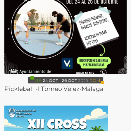
VIE
24
OCT
26
OCT
2025
DOM
Pickleball -I Torneo Vélez-Málaga