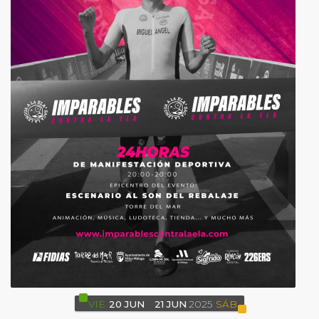
VIE
20
JUN
21
JUN
2025
SÁB