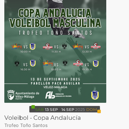
SÁB
13
SEP
14
SEP
2025
DOM
Voleibol - Copa Andalucía
Trofeo Toño Santos