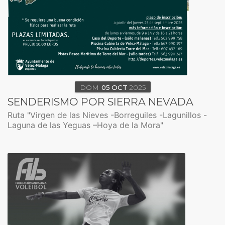
DOM
05
OCT
2025
SENDERISMO POR SIERRA NEVADA
Ruta "Virgen de las Nieves -Borreguiles -Lagunillos -
Laguna de las Yeguas –Hoya de la Mora"