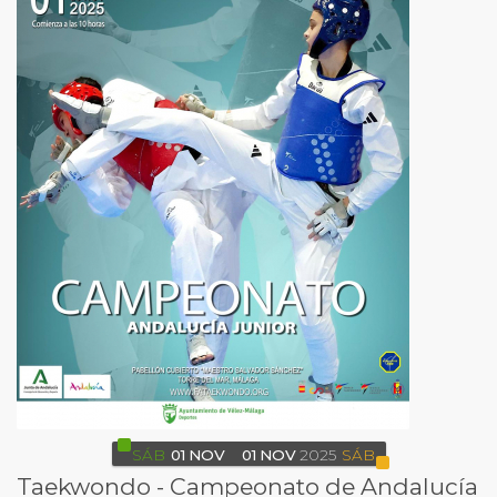
SÁB
01
NOV
01
NOV
2025
SÁB
Taekwondo - Campeonato de Andalucía