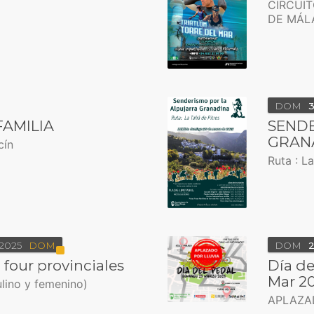
CIRCUIT
DE MÁL
DOM
FAMILIA
SEND
GRAN
cín
Ruta : L
2025
DOM
DOM
four provinciales
Día de
Mar 2
ulino y femenino)
APLAZA