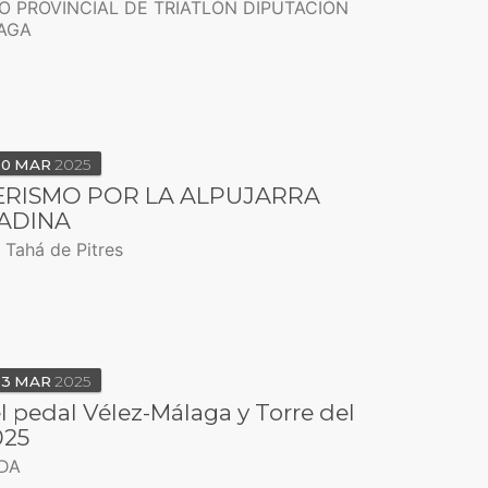
O PROVINCIAL DE TRIATLÓN DIPUTACIÓN
AGA
30
MAR
2025
ERISMO POR LA ALPUJARRA
ADINA
a Tahá de Pitres
23
MAR
2025
l pedal Vélez-Málaga y Torre del
025
DA