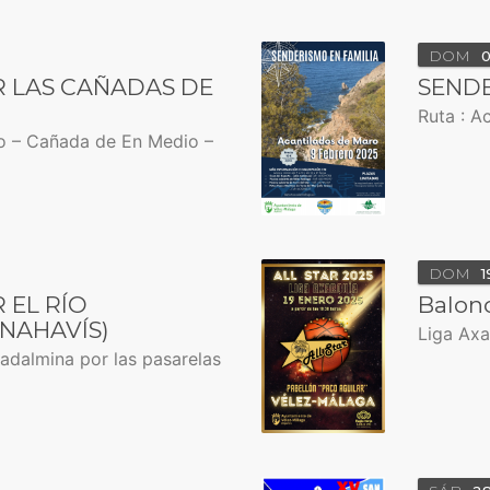
DOM
 LAS CAÑADAS DE
SENDE
Ruta : A
o – Cañada de En Medio –
DOM
1
 EL RÍO
Balonc
NAHAVÍS)
Liga Axa
uadalmina por las pasarelas