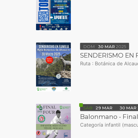
DOM
30
MAR
2025
SENDERISMO EN 
Ruta : Botánica de Alcau
SÁB
29
MAR
30
MAR
Balonmano - Final 
Categoría infantil (masc