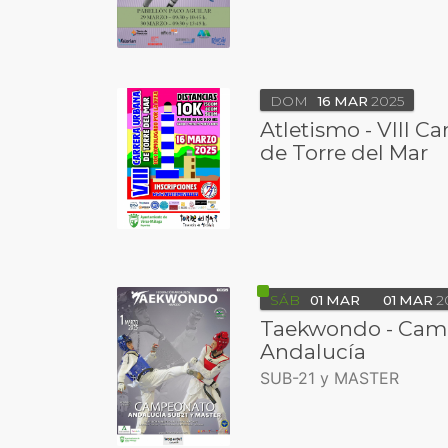
DOM
16
MAR
2025
Atletismo - VIII C
de Torre del Mar
SÁB
01
MAR
01
MAR
2
Taekwondo - Cam
Andalucía
SUB-21 y MASTER