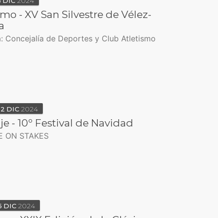
8
DIC
2024
smo - XV San Silvestre de Vélez-
a
: Concejalía de Deportes y Club Atletismo
22
DIC
2024
je - 10º Festival de Navidad
E ON STAKES
5
DIC
2024