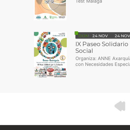
Test Málaga
DOM
24
NOV
24
NO
IX Paseo Solidario 
Social
Organiza: ANNE Axarquí
con Necesidades Especia