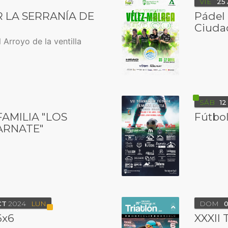
VIE
25
 LA SERRANÍA DE
Pádel
Ciuda
 Arroyo de la ventilla
SÁB
12
AMILIA "LOS
Fútbol
ARNATE"
CT
2024
LUN
DOM
6x6
XXXII 