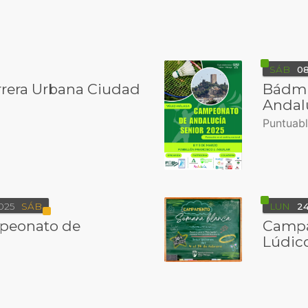
SÁB
0
arrera Urbana Ciudad
Bádmi
Andal
Puntuabl
025
SÁB
LUN
2
peonato de
Campa
Lúdic