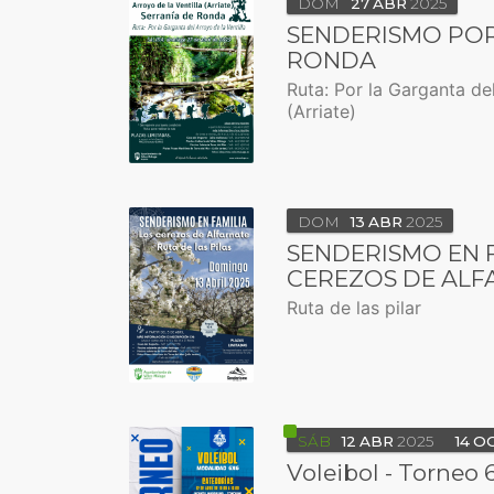
DOM
27
ABR
2025
SENDERISMO POR
RONDA
Ruta: Por la Garganta del
(Arriate)
DOM
13
ABR
2025
SENDERISMO EN F
CEREZOS DE ALF
Ruta de las pilar
SÁB
12
ABR
2025
14
O
Voleibol - Torneo 