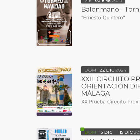
VIE
03
ENE
2025
Balonmano - Torn
"Ernesto Quintero"
DOM
22
DIC
2024
XXIII CIRCUITO P
ORIENTACIÓN DI
MÁLAGA
XX Prueba Circuito Provi
DOM
15
DIC
15
DIC
20