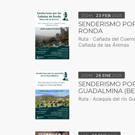
DOM
23
FEB
2025
SENDERISMO POR
RONDA
Ruta : Cañada del Cuern
Cañada de las Ánimas
DOM
26
ENE
2025
SENDERISMO POR
GUADALMINA (BE
Ruta : Acequia del río G