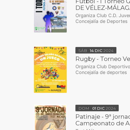
Fútbol - I Torneo
DE VÉLEZ-MÁLAG
Organiza Club C.D. Juv
Concejalía de Deportes
SÁB
14
DIC
2024
Rugby - Torneo Ve
Organiza Club Deportiv
Concejalía de deportes
DOM
01
DIC
2024
Patinaje - 9ª jorn
Campeonato de A