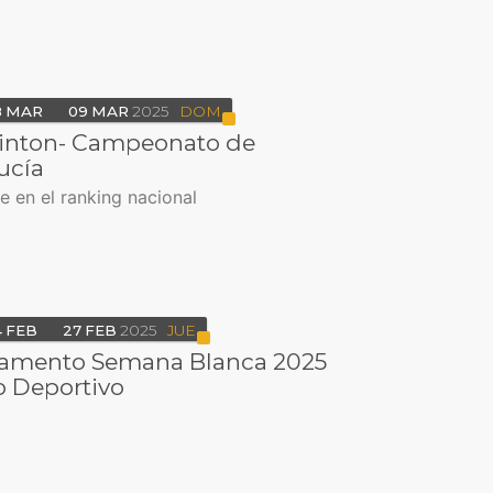
8
MAR
09
MAR
2025
DOM
nton- Campeonato de
ucía
e en el ranking nacional
4
FEB
27
FEB
2025
JUE
mento Semana Blanca 2025
o Deportivo