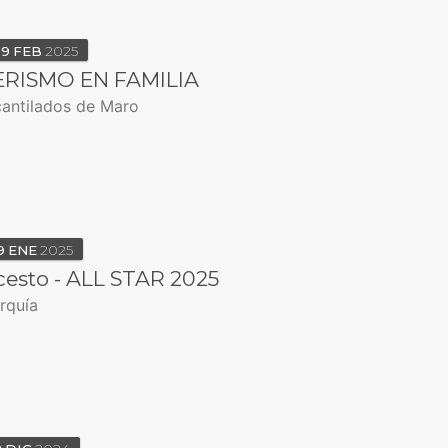
09
FEB
2025
RISMO EN FAMILIA
cantilados de Maro
9
ENE
2025
esto - ALL STAR 2025
rquía