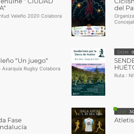
 Genuine " CIUDAD
Ciclis
A"
del P
entud Veleño 2020 Colabora
Organiza
Concejal
DOM
0
leño "Un juego"
SENDE
HUÉT
o Axarquía Rugby Colabora
Ruta : N
SÁB
3
ada Fase
Atleti
ndalucía