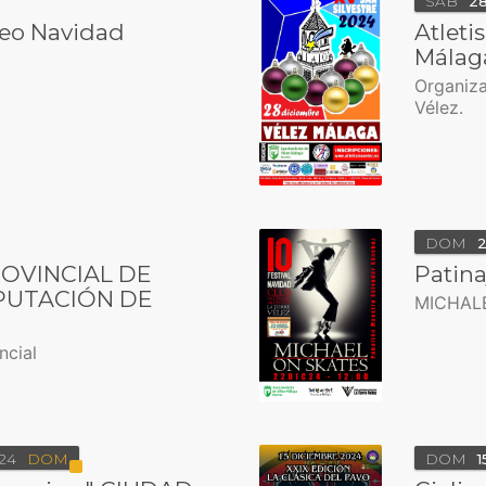
SÁB
2
eo Navidad
Atleti
Málag
Organiza
Vélez.
DOM
ROVINCIAL DE
Patina
PUTACIÓN DE
MICHAL
ncial
24
DOM
DOM
1