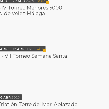
ABR
27
ABR
2025
DOM
 -IV Torneo Menores 5000
d de Vélez-Málaga
ABR
12
ABR
2025
SÁB
 - VII Torneo Semana Santa
06
ABR
2025
Triatlón Torre del Mar. Aplazado