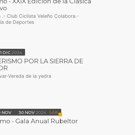
mo - XXIX Edición de la Clásica
avo
 .- Club Ciclista Veleño Colabora.-
ía de Deportes
1
DIC
2024
RISMO POR LA SIERRA DE
OR
ívar-Vereda de la yedra
0
NOV
30
NOV
2024
SÁB
smo - Gala Anual Rubeltor