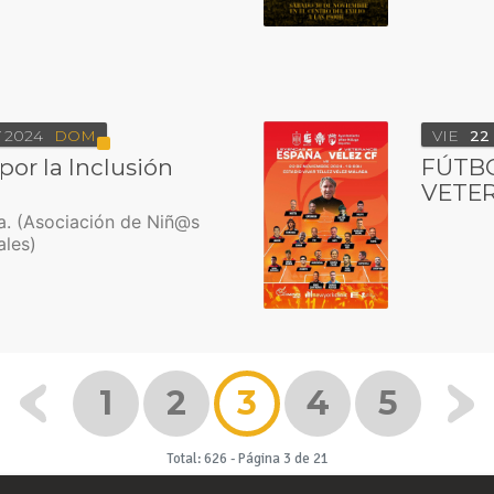
V
2024
DOM
VIE
22
por la Inclusión
FÚTBO
VETER
a. (Asociación de Niñ@s
les)
1
2
3
4
5
Total: 626
-
Página 3 de 21