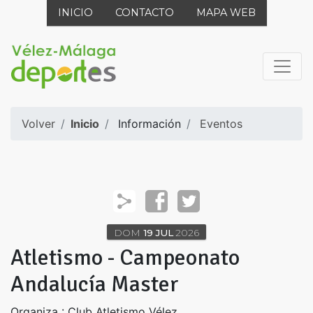
INICIO
CONTACTO
MAPA WEB
Volver
Inicio
Información
Eventos
DOM
19
JUL
2026
Atletismo - Campeonato
Andalucía Master
Organiza : Club Atletismo Vélez.