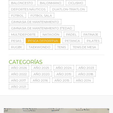
BALONCESTO
BALONMANO
CICLISMO
DEPORTES NÁUTICOS
DUATLON-TRIATLON
FÚTBOL
FÚTBOL SALA
GIMNASIA DE MANTENIMIENTO
GIMNASIA DE MANTENIMIENTO 3ªEDAD
MULTIDEPORTE
NATACIÓN
PÁDEL
PATINAJE
PESAS
PESCA DEPORTIVA
PETANCA
PILATES
RUGBY
TAEKWONDO
TENIS
TENIS DE MESA
CATEGORÍAS
AÑO 2026
AÑO 2025
AÑO 2024
AÑO 2023
AÑO 2022
AÑO 2020
AÑO 2019
AÑO 2018
AÑO 2017
AÑO 2016
AÑO 2015
AÑO 2014
AÑO 2021