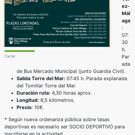
ez-
Mál
aga
:
07:
30
h.
Par
Cartel
ada
de Bus Mercado Municipal (junto Guardia Civil).
Salida Torre del Mar:
07:45 h. Parada explanada
del Tomillar Torre del Mar.
Duración ruta:
4,30 horas aprox.
Longitud:
8,5 kilómetros.
Precio
: 10€.
* Según nueva ordenanza pública sobre tasas
deportivas es necesario ser SOCIO DEPORTIVO para
inscribirse en la actividad.