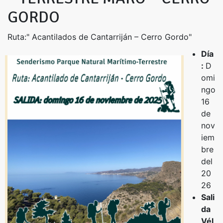
GORDO
Ruta:" Acantilados de Cantarriján – Cerro Gordo"
Día
:
D
omi
ngo
16
de
nov
iem
bre
del
20
26
Sali
da
Vél