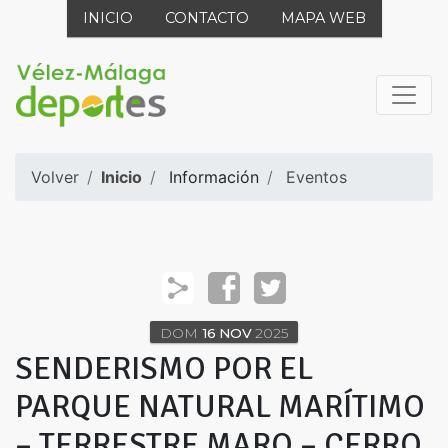
INICIO
CONTACTO
MAPA WEB
Volver
Inicio
Información
Eventos
DOM
16
NOV
2025
SENDERISMO POR EL
PARQUE NATURAL MARÍTIMO
– TERRESTRE MARO – CERRO