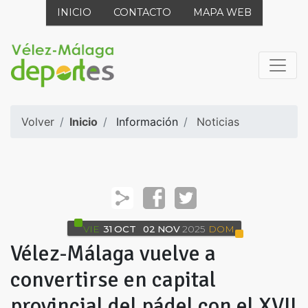
INICIO
CONTACTO
MAPA WEB
Volver
Inicio
Información
Noticias
VIE
31
OCT
02
NOV
2025
DOM
Vélez-Málaga vuelve a
convertirse en capital
provincial del pádel con el XVII