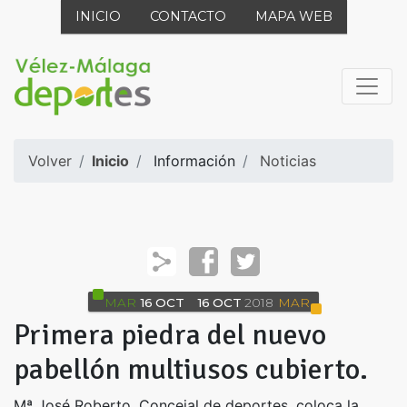
INICIO
CONTACTO
MAPA WEB
Volver
Inicio
Información
Noticias
MAR
16
OCT
16
OCT
2018
MAR
Primera piedra del nuevo
pabellón multiusos cubierto.
Mª José Roberto, Concejal de deportes, coloca la