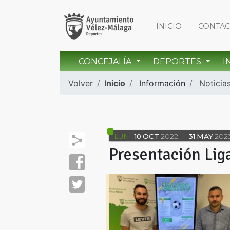
INICIO
CONTA
CONCEJALÍA
DEPORTES
I
Volver
Inicio
Información
Noticia
LUN
10
OCT
2022
31
MAY
202
Presentación Liga