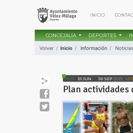
INICIO
CONTA
CONCEJALÍA
DEPORTES
I
Volver
Inicio
Información
Noticia
LUN
01
JUN
30
SEP
2015
MI
Plan actividades