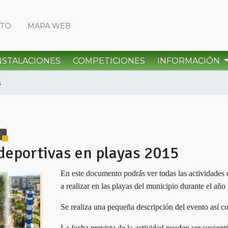
CTO
MAPA WEB
NSTALACIONES
COMPETICIONES
INFORMACIÓN
s
É
 deportivas en playas 2015
En este documento podrás ver todas las actividades 
a realizar en las playas del municipio durante el año
Se realiza una pequeña descripción del evento así 
La fecha prevista de la actividad pueden ser suscept