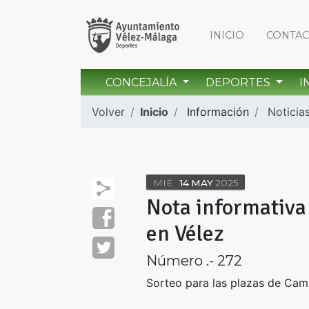
INICIO
CONTA
CONCEJALÍA
DEPORTES
I
Volver
Inicio
Información
Noticia
MIÉ
14
MAY
2025
Nota informativa
en Vélez
Número .- 272
Sorteo para las plazas de Cam