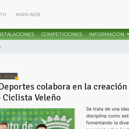
CTO
MAPA WEB
NSTALACIONES
COMPETICIONES
INFORMACIÓN
s
6
DOM
Deportes colabora en la creación
 Ciclista Veleño
Se trata de una id
disciplina como est
fomentando la diver