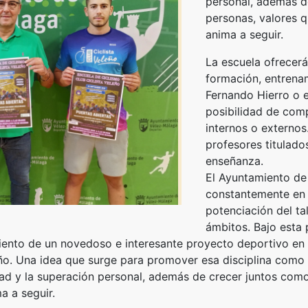
personal, además d
personas, valores 
anima a seguir.
La escuela ofrecerá
formación, entrenam
Fernando Hierro o 
posibilidad de comp
internos o externo
profesores titulados
enseñanza.
El Ayuntamiento de
constantemente en 
potenciación del ta
ámbitos. Bajo esta 
ento de un novedoso e interesante proyecto deportivo en e
eño. Una idea que surge para promover esa disciplina como e
tad y la superación personal, además de crecer juntos com
a a seguir.