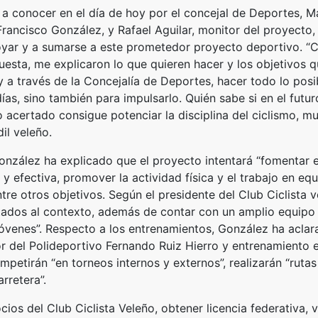
a conocer en el día de hoy por el concejal de Deportes, Ma
 Francisco González, y Rafael Aguilar, monitor del proyecto
oyar y a sumarse a este prometedor proyecto deportivo. “C
sta, me explicaron lo que quieren hacer y los objetivos q
 a través de la Concejalía de Deportes, hacer todo lo posib
días, sino también para impulsarlo. Quién sabe si en el fut
certado consigue potenciar la disciplina del ciclismo, mu
dil veleño.
onzález ha explicado que el proyecto intentará “fomentar e
y efectiva, promover la actividad física y el trabajo en eq
tre otros objetivos. Según el presidente del Club Ciclista v
dos al contexto, además de contar con un amplio equipo d
 jóvenes”. Respecto a los entrenamientos, González ha acla
or del Polideportivo Fernando Ruiz Hierro y entrenamiento 
etirán “en torneos internos y externos”, realizarán “rutas
rretera”.
ios del Club Ciclista Veleño, obtener licencia federativa, 