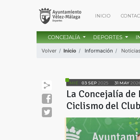
INICIO
CONTA
CONCEJALÍA
DEPORTES
I
Volver
Inicio
Información
Noticia
MIÉ
03
SEP
2025
31
MAY
202
La Concejalía de 
Ciclismo del Club