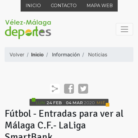
INICIO
CONTACTO
MAPA WEB
Volver
Inicio
Información
Noticias
LUN
24
FEB
04
MAR
2020
MIÉ
Fútbol - Entradas para ver al
Málaga C.F.- LaLiga
SmartBank