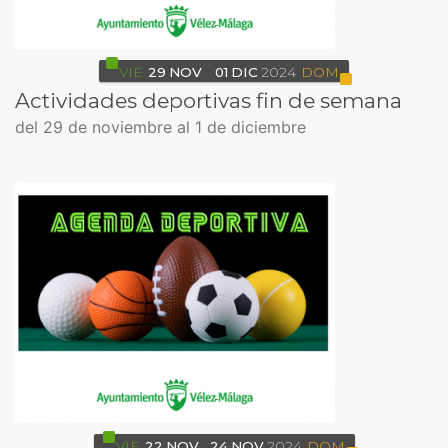
VIE
29
NOV
01
DIC
2024
DOM
Actividades deportivas fin de semana
del 29 de noviembre al 1 de diciembre
VIE
22
NOV
24
NOV
2024
DOM