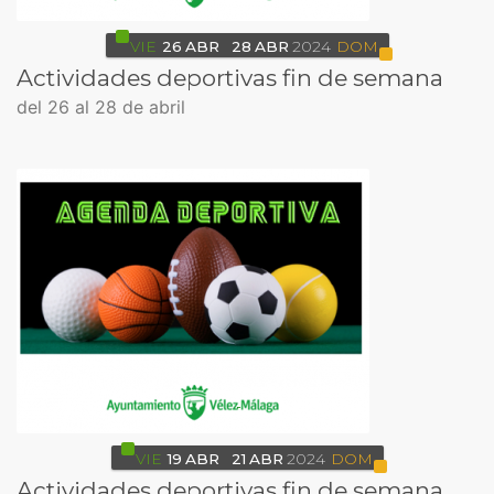
VIE
26
ABR
28
ABR
2024
DOM
Actividades deportivas fin de semana
del 26 al 28 de abril
VIE
19
ABR
21
ABR
2024
DOM
Actividades deportivas fin de semana