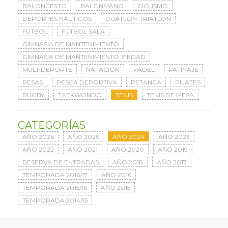
BALONCESTO
BALONMANO
CICLISMO
DEPORTES NÁUTICOS
DUATLON-TRIATLON
FÚTBOL
FÚTBOL SALA
GIMNASIA DE MANTENIMIENTO
GIMNASIA DE MANTENIMIENTO 3ªEDAD
MULTIDEPORTE
NATACIÓN
PÁDEL
PATINAJE
PESAS
PESCA DEPORTIVA
PETANCA
PILATES
RUGBY
TAEKWONDO
TENIS
TENIS DE MESA
CATEGORÍAS
AÑO 2026
AÑO 2025
AÑO 2024
AÑO 2023
AÑO 2022
AÑO 2021
AÑO 2020
AÑO 2019
RESERVA DE ENTRADAS
AÑO 2018
AÑO 2017
TEMPORADA 2016/17
AÑO 2016
TEMPORADA 2015/16
AÑO 2015
TEMPORADA 2014/15