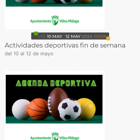
VIE
10
MAY
12
MAY
2024
DOM
Actividades deportivas fin de semana
del 10 al 12 de mayo