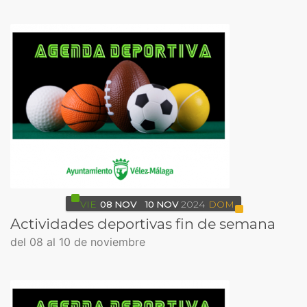
VIE
08
NOV
10
NOV
2024
DOM
Actividades deportivas fin de semana
del 08 al 10 de noviembre