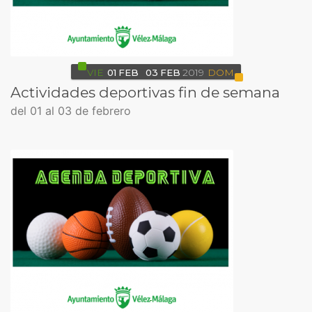
VIE
01
FEB
03
FEB
2019
DOM
Actividades deportivas fin de semana
del 01 al 03 de febrero