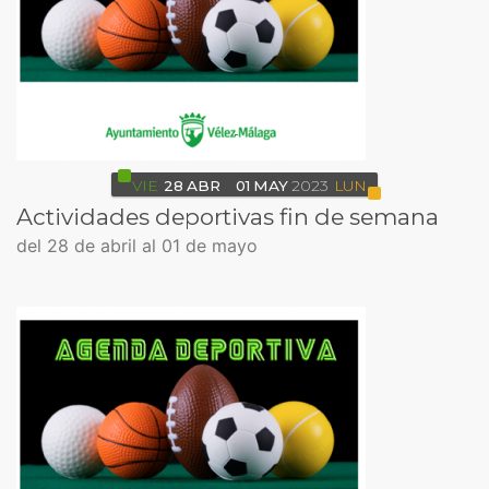
VIE
28
ABR
01
MAY
2023
LUN
Actividades deportivas fin de semana
del 28 de abril al 01 de mayo