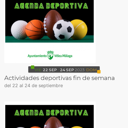
VIE
22
SEP
24
SEP
2023
DOM
Actividades deportivas fin de semana
del 22 al 24 de septiembre