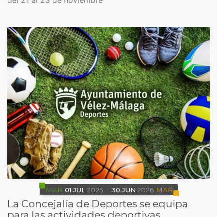
del 21 al 23 de noviembre
MAR
01
JUL
2025
30
JUN
2026
MAR
La Concejalía de Deportes se equipa
para las actividades deportivas