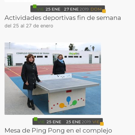
VIE
25
ENE
27
ENE
2019
DOM
Actividades deportivas fin de semana
del 25 al 27 de enero
VIE
25
ENE
25
ENE
2019
VIE
Mesa de Ping Pong en el complejo