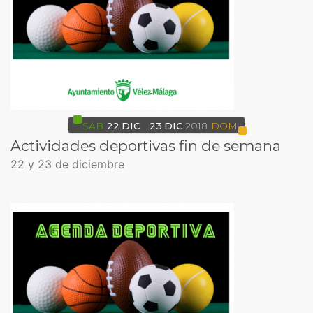
SÁB
22
DIC
23
DIC
2018
DOM
Actividades deportivas fin de semana
22 y 23 de diciembre