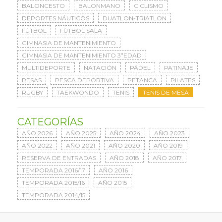
BALONCESTO
BALONMANO
CICLISMO
DEPORTES NÁUTICOS
DUATLON-TRIATLON
FÚTBOL
FÚTBOL SALA
GIMNASIA DE MANTENIMIENTO
GIMNASIA DE MANTENIMIENTO 3ªEDAD
MULTIDEPORTE
NATACIÓN
PÁDEL
PATINAJE
PESAS
PESCA DEPORTIVA
PETANCA
PILATES
RUGBY
TAEKWONDO
TENIS
TENIS DE MESA
CATEGORÍAS
AÑO 2026
AÑO 2025
AÑO 2024
AÑO 2023
AÑO 2022
AÑO 2021
AÑO 2020
AÑO 2019
RESERVA DE ENTRADAS
AÑO 2018
AÑO 2017
TEMPORADA 2016/17
AÑO 2016
TEMPORADA 2015/16
AÑO 2015
TEMPORADA 2014/15