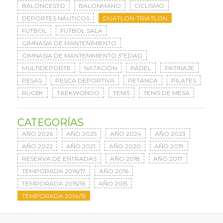
BALONCESTO
BALONMANO
CICLISMO
DEPORTES NÁUTICOS
DUATLON-TRIATLON
FÚTBOL
FÚTBOL SALA
GIMNASIA DE MANTENIMIENTO
GIMNASIA DE MANTENIMIENTO 3ªEDAD
MULTIDEPORTE
NATACIÓN
PÁDEL
PATINAJE
PESAS
PESCA DEPORTIVA
PETANCA
PILATES
RUGBY
TAEKWONDO
TENIS
TENIS DE MESA
CATEGORÍAS
AÑO 2026
AÑO 2025
AÑO 2024
AÑO 2023
AÑO 2022
AÑO 2021
AÑO 2020
AÑO 2019
RESERVA DE ENTRADAS
AÑO 2018
AÑO 2017
TEMPORADA 2016/17
AÑO 2016
TEMPORADA 2015/16
AÑO 2015
TEMPORADA 2014/15