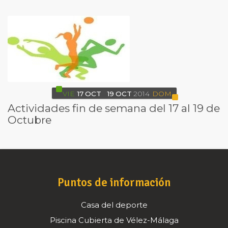
VIE
17
OCT
19
OCT
2014
DOM
Actividades fin de semana del 17 al 19 de
Octubre
Puntos de información
Casa del deporte
Piscina Cubierta de Vélez-Málaga