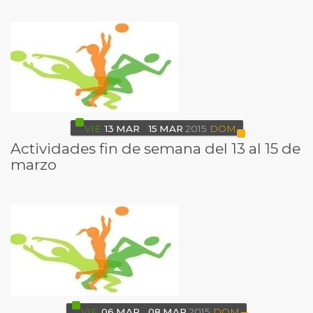
VIE
13
MAR
15
MAR
2015
DOM
Actividades fin de semana del 13 al 15 de
marzo
VIE
06
MAR
08
MAR
2015
DOM