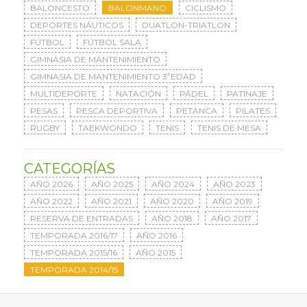
BALONCESTO
BALONMANO
CICLISMO
DEPORTES NÁUTICOS
DUATLON-TRIATLON
FÚTBOL
FÚTBOL SALA
GIMNASIA DE MANTENIMIENTO
GIMNASIA DE MANTENIMIENTO 3ªEDAD
MULTIDEPORTE
NATACIÓN
PÁDEL
PATINAJE
PESAS
PESCA DEPORTIVA
PETANCA
PILATES
RUGBY
TAEKWONDO
TENIS
TENIS DE MESA
CATEGORÍAS
AÑO 2026
AÑO 2025
AÑO 2024
AÑO 2023
AÑO 2022
AÑO 2021
AÑO 2020
AÑO 2019
RESERVA DE ENTRADAS
AÑO 2018
AÑO 2017
TEMPORADA 2016/17
AÑO 2016
TEMPORADA 2015/16
AÑO 2015
TEMPORADA 2014/15