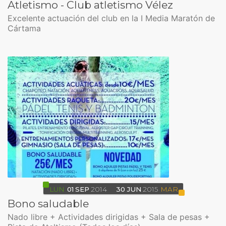
Atletismo - Club atletismo Vélez
Excelente actuación del club en la I Media Maratón de
Cártama
LUN
01
SEP
2014
30
JUN
2015
MAR
Bono saludable
Nado libre + Actividades dirigidas + Sala de pesas +