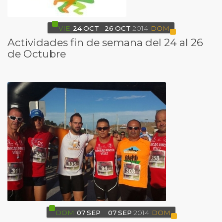
VIE
24
OCT
26
OCT
2014
DOM
Actividades fin de semana del 24 al 26
de Octubre
DOM
07
SEP
07
SEP
2014
DOM