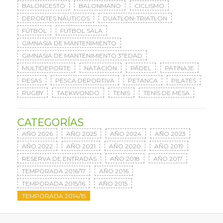
BALONCESTO
BALONMANO
CICLISMO
DEPORTES NÁUTICOS
DUATLON-TRIATLON
FÚTBOL
FÚTBOL SALA
GIMNASIA DE MANTENIMIENTO
GIMNASIA DE MANTENIMIENTO 3ªEDAD
MULTIDEPORTE
NATACIÓN
PÁDEL
PATINAJE
PESAS
PESCA DEPORTIVA
PETANCA
PILATES
RUGBY
TAEKWONDO
TENIS
TENIS DE MESA
CATEGORÍAS
AÑO 2026
AÑO 2025
AÑO 2024
AÑO 2023
AÑO 2022
AÑO 2021
AÑO 2020
AÑO 2019
RESERVA DE ENTRADAS
AÑO 2018
AÑO 2017
TEMPORADA 2016/17
AÑO 2016
TEMPORADA 2015/16
AÑO 2015
TEMPORADA 2014/15