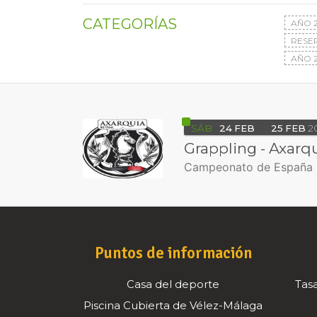
CATEGORÍAS
AÑO 
RESE
AÑO 2
SÁB
24
FEB
25
FEB
2
Grappling - Axarq
Campeonato de España
Puntos de información
Casa del deporte
Tasa
Piscina Cubierta de Vélez-Málaga