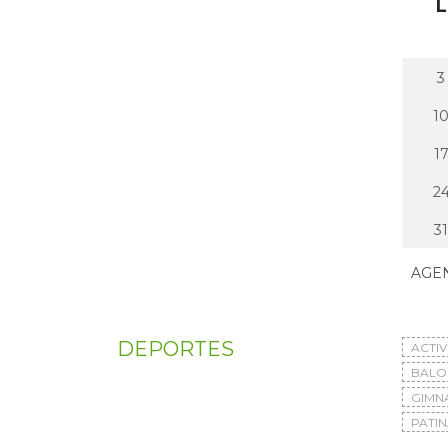
L
3
1
1
2
31
AGE
DEPORTES
ACTI
BAL
GIMN
PATIN