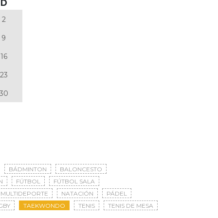
D
2
9
16
23
30
BÁDMINTON
BALONCESTO
N
FÚTBOL
FÚTBOL SALA
MULTIDEPORTE
NATACIÓN
PÁDEL
GBY
TAEKWONDO
TENIS
TENIS DE MESA