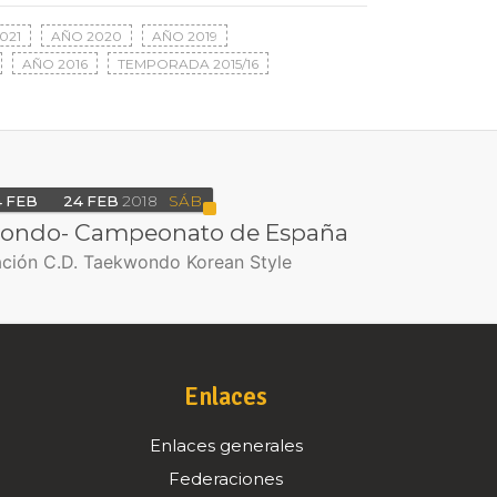
021
AÑO 2020
AÑO 2019
AÑO 2016
TEMPORADA 2015/16
4
FEB
24
FEB
2018
SÁB
ondo- Campeonato de España
ación C.D. Taekwondo Korean Style
Enlaces
Enlaces generales
Federaciones