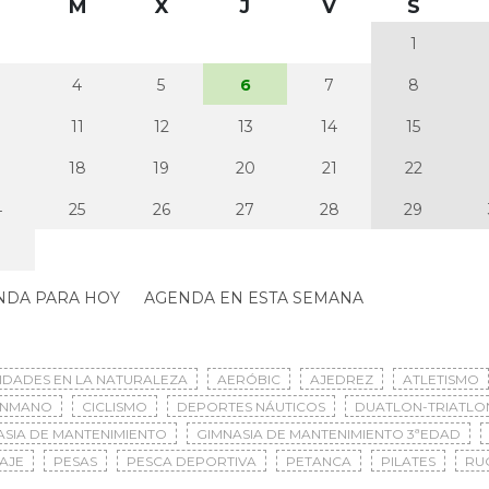
M
X
J
V
S
1
4
5
6
7
8
0
11
12
13
14
15
7
18
19
20
21
22
4
25
26
27
28
29
NDA PARA HOY
AGENDA EN ESTA SEMANA
VIDADES EN LA NATURALEZA
AERÓBIC
AJEDREZ
ATLETISMO
ONMANO
CICLISMO
DEPORTES NÁUTICOS
DUATLON-TRIATLO
ASIA DE MANTENIMIENTO
GIMNASIA DE MANTENIMIENTO 3ªEDAD
AJE
PESAS
PESCA DEPORTIVA
PETANCA
PILATES
RU