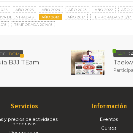
2026
AÑO 2025
AÑO 2024
AÑO 2023
AÑO 2022
AÑO 2
RVA DE ENTRADAS
AÑO 2018
AÑO 2017
TEMPORADA 2016/17
015
TEMPORADA 2014/15
018
DOM
SÁB
2
uía BJJ TEam
Taekw
Particip
Servicios
Información
s y precios de actividades
Eventos
deportivas
Cursos
Documentos