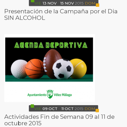
VIE
13
NOV
15
NOV
2015
DOM
Presentación de la Campaña por el Dia
SIN ALCOHOL
VIE
09
OCT
11
OCT
2015
DOM
Actividades Fin de Semana 09 al 11 de
octubre 2015