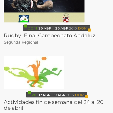
DOM
26
ABR
26
ABR
2015
DOM
Rugby- Final Campeonato Andaluz
Segunda Regional
VIE
17
ABR
19
ABR
2015
DOM
Actividades fin de semana del 24 al 26
de abril