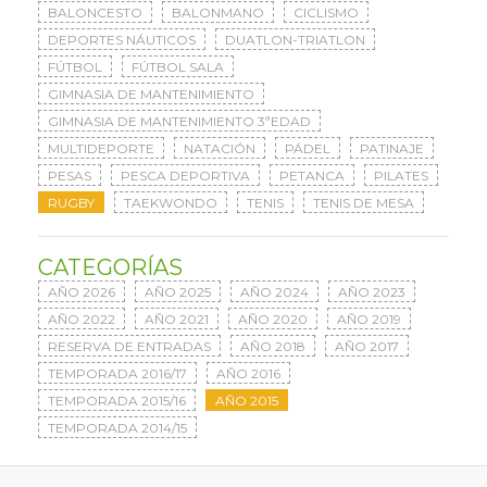
BALONCESTO
BALONMANO
CICLISMO
DEPORTES NÁUTICOS
DUATLON-TRIATLON
FÚTBOL
FÚTBOL SALA
GIMNASIA DE MANTENIMIENTO
GIMNASIA DE MANTENIMIENTO 3ªEDAD
MULTIDEPORTE
NATACIÓN
PÁDEL
PATINAJE
PESAS
PESCA DEPORTIVA
PETANCA
PILATES
RUGBY
TAEKWONDO
TENIS
TENIS DE MESA
CATEGORÍAS
AÑO 2026
AÑO 2025
AÑO 2024
AÑO 2023
AÑO 2022
AÑO 2021
AÑO 2020
AÑO 2019
RESERVA DE ENTRADAS
AÑO 2018
AÑO 2017
TEMPORADA 2016/17
AÑO 2016
TEMPORADA 2015/16
AÑO 2015
TEMPORADA 2014/15