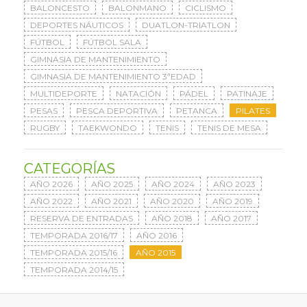
BALONCESTO
BALONMANO
CICLISMO
DEPORTES NÁUTICOS
DUATLON-TRIATLON
FÚTBOL
FÚTBOL SALA
GIMNASIA DE MANTENIMIENTO
GIMNASIA DE MANTENIMIENTO 3ªEDAD
MULTIDEPORTE
NATACIÓN
PÁDEL
PATINAJE
PESAS
PESCA DEPORTIVA
PETANCA
PILATES
RUGBY
TAEKWONDO
TENIS
TENIS DE MESA
CATEGORÍAS
AÑO 2026
AÑO 2025
AÑO 2024
AÑO 2023
AÑO 2022
AÑO 2021
AÑO 2020
AÑO 2019
RESERVA DE ENTRADAS
AÑO 2018
AÑO 2017
TEMPORADA 2016/17
AÑO 2016
TEMPORADA 2015/16
AÑO 2015
TEMPORADA 2014/15