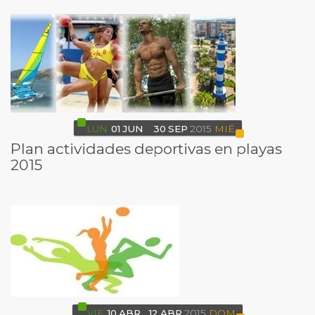
LUN
01
JUN
30
SEP
2015
MIÉ
Plan actividades deportivas en playas
2015
VIE
10
ABR
12
ABR
2015
DOM