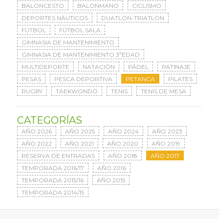
BALONCESTO
BALONMANO
CICLISMO
DEPORTES NÁUTICOS
DUATLON-TRIATLON
FÚTBOL
FÚTBOL SALA
GIMNASIA DE MANTENIMIENTO
GIMNASIA DE MANTENIMIENTO 3ªEDAD
MULTIDEPORTE
NATACIÓN
PÁDEL
PATINAJE
PESAS
PESCA DEPORTIVA
PETANCA
PILATES
RUGBY
TAEKWONDO
TENIS
TENIS DE MESA
CATEGORÍAS
AÑO 2026
AÑO 2025
AÑO 2024
AÑO 2023
AÑO 2022
AÑO 2021
AÑO 2020
AÑO 2019
RESERVA DE ENTRADAS
AÑO 2018
AÑO 2017
TEMPORADA 2016/17
AÑO 2016
TEMPORADA 2015/16
AÑO 2015
TEMPORADA 2014/15