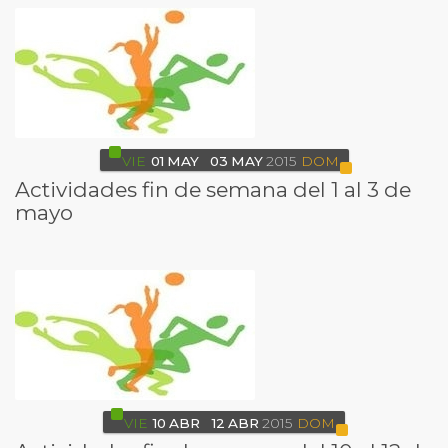
VIE
01
MAY
03
MAY
2015
DOM
Actividades fin de semana del 1 al 3 de
mayo
VIE
10
ABR
12
ABR
2015
DOM