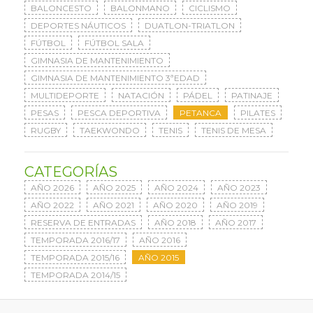
BALONCESTO
BALONMANO
CICLISMO
DEPORTES NÁUTICOS
DUATLON-TRIATLON
FÚTBOL
FÚTBOL SALA
GIMNASIA DE MANTENIMIENTO
GIMNASIA DE MANTENIMIENTO 3ªEDAD
MULTIDEPORTE
NATACIÓN
PÁDEL
PATINAJE
PESAS
PESCA DEPORTIVA
PETANCA
PILATES
RUGBY
TAEKWONDO
TENIS
TENIS DE MESA
CATEGORÍAS
AÑO 2026
AÑO 2025
AÑO 2024
AÑO 2023
AÑO 2022
AÑO 2021
AÑO 2020
AÑO 2019
RESERVA DE ENTRADAS
AÑO 2018
AÑO 2017
TEMPORADA 2016/17
AÑO 2016
TEMPORADA 2015/16
AÑO 2015
TEMPORADA 2014/15