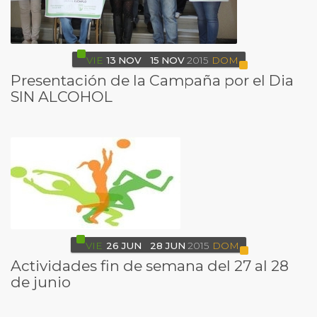
VIE
13
NOV
15
NOV
2015
DOM
Presentación de la Campaña por el Dia
SIN ALCOHOL
VIE
26
JUN
28
JUN
2015
DOM
Actividades fin de semana del 27 al 28
de junio