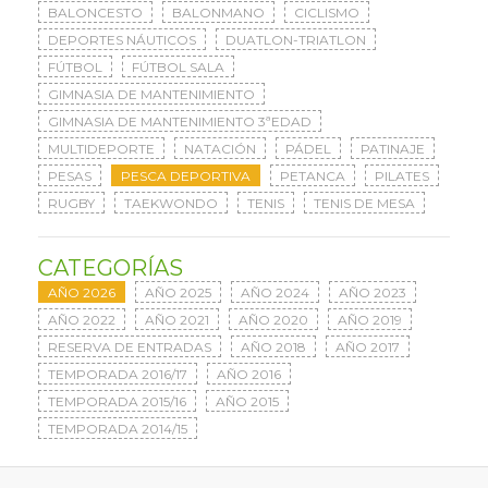
BALONCESTO
BALONMANO
CICLISMO
DEPORTES NÁUTICOS
DUATLON-TRIATLON
FÚTBOL
FÚTBOL SALA
GIMNASIA DE MANTENIMIENTO
GIMNASIA DE MANTENIMIENTO 3ªEDAD
MULTIDEPORTE
NATACIÓN
PÁDEL
PATINAJE
PESAS
PESCA DEPORTIVA
PETANCA
PILATES
RUGBY
TAEKWONDO
TENIS
TENIS DE MESA
CATEGORÍAS
AÑO 2026
AÑO 2025
AÑO 2024
AÑO 2023
AÑO 2022
AÑO 2021
AÑO 2020
AÑO 2019
RESERVA DE ENTRADAS
AÑO 2018
AÑO 2017
TEMPORADA 2016/17
AÑO 2016
TEMPORADA 2015/16
AÑO 2015
TEMPORADA 2014/15