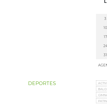
L
3
1
1
2
31
AGE
DEPORTES
ACTI
BAL
GIMN
PATIN