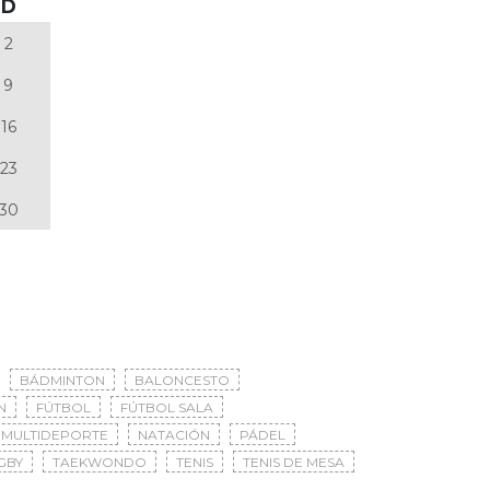
D
2
9
16
23
30
BÁDMINTON
BALONCESTO
N
FÚTBOL
FÚTBOL SALA
MULTIDEPORTE
NATACIÓN
PÁDEL
GBY
TAEKWONDO
TENIS
TENIS DE MESA