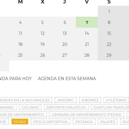
M
X
J
V
S
1
4
5
6
7
8
0
11
12
13
14
15
7
18
19
20
21
22
4
25
26
27
28
29
NDA PARA HOY
AGENDA EN ESTA SEMANA
VIDADES EN LA NATURALEZA
AERÓBIC
AJEDREZ
ATLETISMO
ONMANO
CICLISMO
DEPORTES NÁUTICOS
DUATLON-TRIATLO
ASIA DE MANTENIMIENTO
GIMNASIA DE MANTENIMIENTO 3ªEDAD
AJE
PESAS
PESCA DEPORTIVA
PETANCA
PILATES
RU