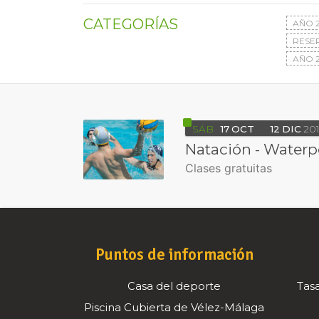
CATEGORÍAS
AÑO 
RESE
AÑO 2
SÁB
17
OCT
12
DIC
201
Natación - Waterp
Clases gratuitas
Puntos de información
Casa del deporte
Tasa
Piscina Cubierta de Vélez-Málaga