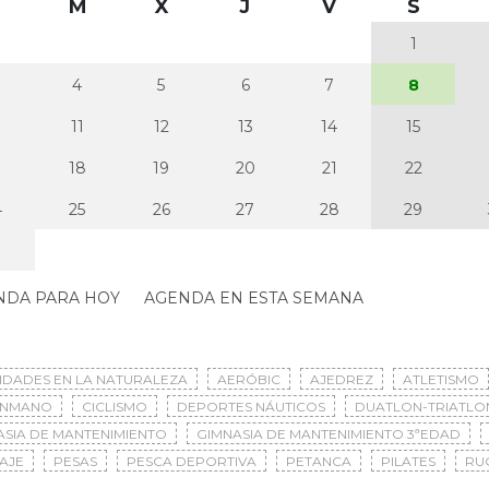
M
X
J
V
S
1
4
5
6
7
8
0
11
12
13
14
15
7
18
19
20
21
22
4
25
26
27
28
29
NDA PARA HOY
AGENDA EN ESTA SEMANA
VIDADES EN LA NATURALEZA
AERÓBIC
AJEDREZ
ATLETISMO
ONMANO
CICLISMO
DEPORTES NÁUTICOS
DUATLON-TRIATLO
ASIA DE MANTENIMIENTO
GIMNASIA DE MANTENIMIENTO 3ªEDAD
AJE
PESAS
PESCA DEPORTIVA
PETANCA
PILATES
RU