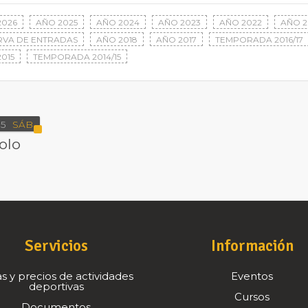
2026
AÑO 2025
AÑO 2024
AÑO 2023
AÑO 2022
AÑO 2
RVA DE ENTRADAS
AÑO 2018
AÑO 2017
TEMPORADA 2016/17
015
TEMPORADA 2014/15
5
SÁB
olo
Servicios
Información
s y precios de actividades
Eventos
deportivas
Cursos
Documentos