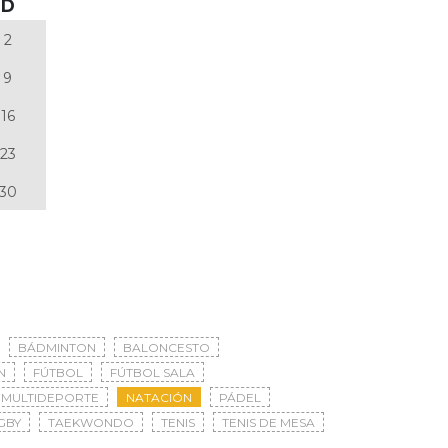
D
2
9
16
23
30
BÁDMINTON
BALONCESTO
N
FÚTBOL
FÚTBOL SALA
MULTIDEPORTE
NATACIÓN
PÁDEL
GBY
TAEKWONDO
TENIS
TENIS DE MESA