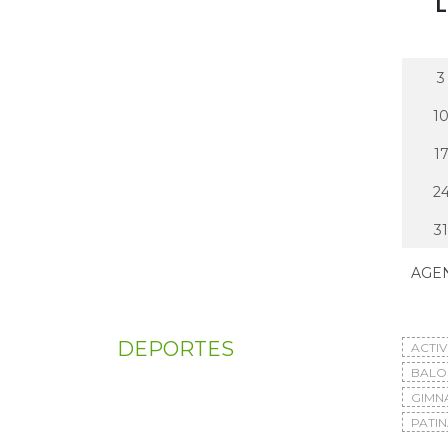
L
3
1
1
2
31
AGE
DEPORTES
ACTI
BAL
GIMN
PATIN