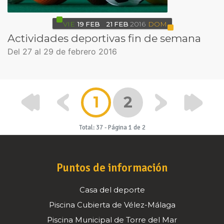
VIE
19
FEB
21
FEB
2016
DOM
Actividades deportivas fin de semana
Del 27 al 29 de febrero 2016
1
2
Total: 37
-
Página 1 de 2
Puntos de información
Casa del deporte
Piscina Cubierta de Vélez-Málaga
Piscina Municipal de Torre del Mar