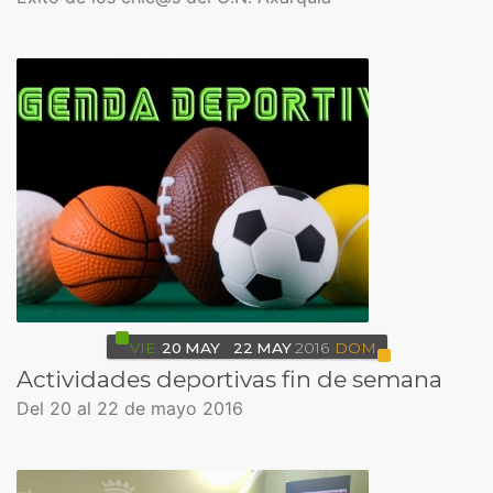
VIE
20
MAY
22
MAY
2016
DOM
Actividades deportivas fin de semana
Del 20 al 22 de mayo 2016