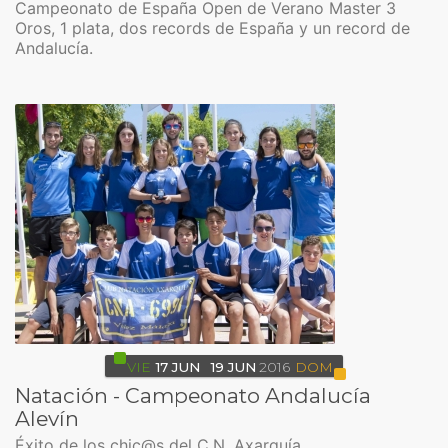
Campeonato de España Open de Verano Master 3
Oros, 1 plata, dos records de España y un record de
Andalucía.
VIE
17
JUN
19
JUN
2016
DOM
Natación - Campeonato Andalucía
Alevín
Éxito de los chic@s del C.N. Axarquía