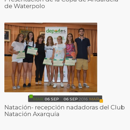
de Waterpolo
MAR
06
SEP
06
SEP
2016
MAR
Natación- recepción nadadoras del Club
Natación Axarquía