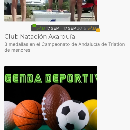
SÁB
17
SEP
17
SEP
2016
SÁB
Club Natación Axarquía
3 medallas en el Campeonato de Andalucía de Triatlón
de menores