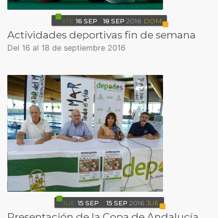
VIE
16
SEP
18
SEP
2016
DOM
Actividades deportivas fin de semana
Del 16 al 18 de septiembre 2016
JUE
15
SEP
15
SEP
2016
JUE
Presentación de la Copa de Andalucía