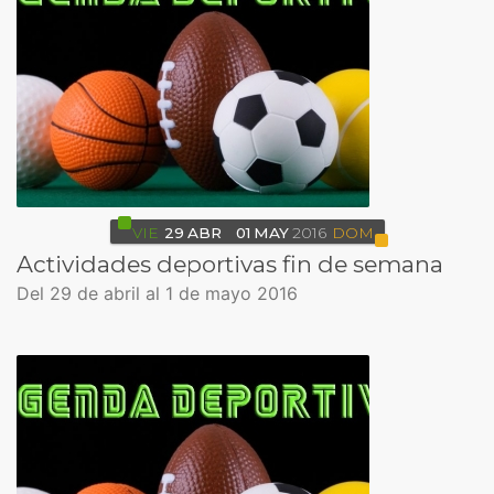
VIE
29
ABR
01
MAY
2016
DOM
Actividades deportivas fin de semana
Del 29 de abril al 1 de mayo 2016