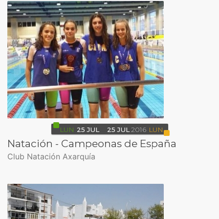
LUN
25
JUL
25
JUL
2016
LUN
Natación - Campeonas de España
Club Natación Axarquía