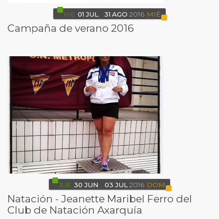
VIE
01
JUL
31
AGO
2016
MIÉ
Campaña de verano 2016
JUE
30
JUN
03
JUL
2016
DOM
Natación - Jeanette Maribel Ferro del
Club de Natación Axarquía