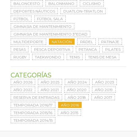
BALONCESTO
BALONMANO
CICLISMO
DEPORTES NÁUTICOS
DUATLON-TRIATLON
FÚTBOL
FÚTBOL SALA
GIMNASIA DE MANTENIMIENTO
GIMNASIA DE MANTENIMIENTO 3ªEDAD
MULTIDEPORTE
NATACIÓN
PÁDEL
PATINAJE
PESAS
PESCA DEPORTIVA
PETANCA
PILATES
RUGBY
TAEKWONDO
TENIS
TENIS DE MESA
CATEGORÍAS
AÑO 2026
AÑO 2025
AÑO 2024
AÑO 2023
AÑO 2022
AÑO 2021
AÑO 2020
AÑO 2019
RESERVA DE ENTRADAS
AÑO 2018
AÑO 2017
TEMPORADA 2016/17
AÑO 2016
TEMPORADA 2015/16
AÑO 2015
TEMPORADA 2014/15