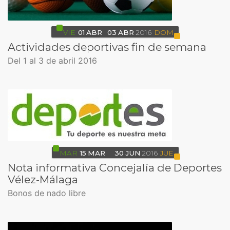
VIE
01
ABR
03
ABR
2016
DOM
Actividades deportivas fin de semana
Del 1 al 3 de abril 2016
MAR
15
MAR
30
JUN
2016
JUE
Nota informativa Concejalía de Deportes
Vélez-Málaga
Bonos de nado libre