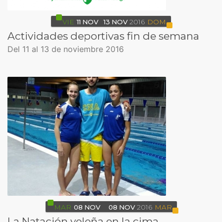
VIE
11
NOV
13
NOV
2016
DOM
Actividades deportivas fin de semana
Del 11 al 13 de noviembre 2016
MAR
08
NOV
08
NOV
2016
MAR
La Natación veleña en la cima.