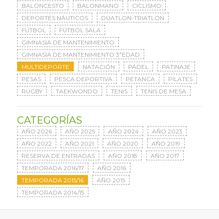
BALONCESTO
BALONMANO
CICLISMO
DEPORTES NÁUTICOS
DUATLON-TRIATLON
FÚTBOL
FÚTBOL SALA
GIMNASIA DE MANTENIMIENTO
GIMNASIA DE MANTENIMIENTO 3ªEDAD
MULTIDEPORTE
NATACIÓN
PÁDEL
PATINAJE
PESAS
PESCA DEPORTIVA
PETANCA
PILATES
RUGBY
TAEKWONDO
TENIS
TENIS DE MESA
CATEGORÍAS
AÑO 2026
AÑO 2025
AÑO 2024
AÑO 2023
AÑO 2022
AÑO 2021
AÑO 2020
AÑO 2019
RESERVA DE ENTRADAS
AÑO 2018
AÑO 2017
TEMPORADA 2016/17
AÑO 2016
TEMPORADA 2015/16
AÑO 2015
TEMPORADA 2014/15