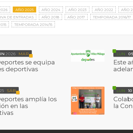
2026
AÑO 2025
AÑO 2024
AÑO 2023
AÑO 2022
AÑO 2
RVA DE ENTRADAS
AÑO 2018
AÑO 2017
TEMPORADA 2016/17
015
TEMPORADA 2014/15
UN
2026
MAR
LUN
0
Deportes se equipa
Este a
es deportivas
adelan
25
SÁB
LUN
10
Deportes amplía los
Colabo
ón en las
la Con
tivas