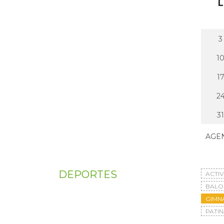
L
3
1
1
2
31
AGE
DEPORTES
ACTI
BAL
GIMN
PATIN