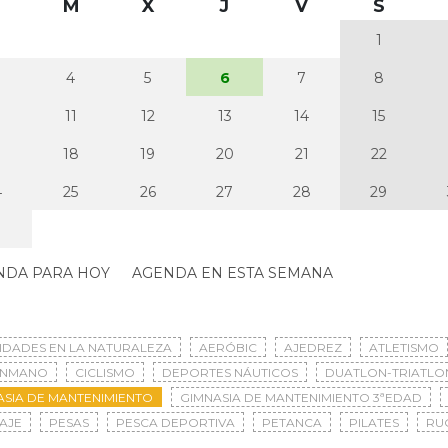
M
X
J
V
S
1
4
5
6
7
8
0
11
12
13
14
15
7
18
19
20
21
22
4
25
26
27
28
29
NDA PARA HOY
AGENDA EN ESTA SEMANA
VIDADES EN LA NATURALEZA
AERÓBIC
AJEDREZ
ATLETISMO
ONMANO
CICLISMO
DEPORTES NÁUTICOS
DUATLON-TRIATLO
ASIA DE MANTENIMIENTO
GIMNASIA DE MANTENIMIENTO 3ªEDAD
AJE
PESAS
PESCA DEPORTIVA
PETANCA
PILATES
RU