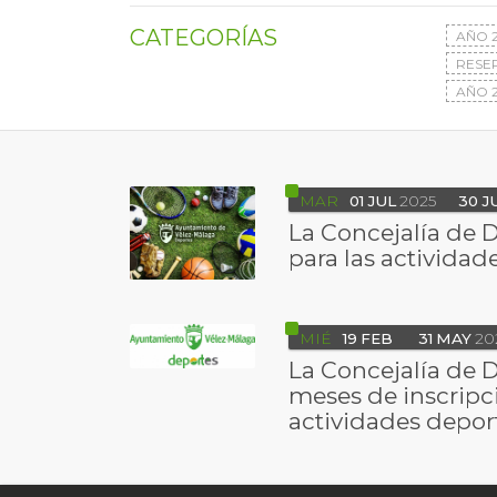
CATEGORÍAS
AÑO 
RESE
AÑO 2
MAR
01
JUL
2025
30
J
La Concejalía de 
para las actividad
MIÉ
19
FEB
31
MAY
20
La Concejalía de 
meses de inscripci
actividades depor