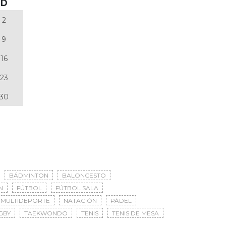
D
2
9
16
23
30
BÁDMINTON
BALONCESTO
N
FÚTBOL
FÚTBOL SALA
MULTIDEPORTE
NATACIÓN
PÁDEL
GBY
TAEKWONDO
TENIS
TENIS DE MESA