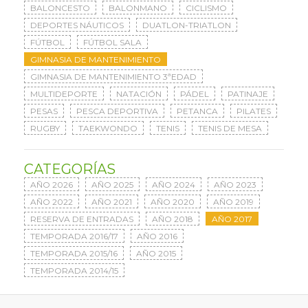
BALONCESTO
BALONMANO
CICLISMO
DEPORTES NÁUTICOS
DUATLON-TRIATLON
FÚTBOL
FÚTBOL SALA
GIMNASIA DE MANTENIMIENTO
GIMNASIA DE MANTENIMIENTO 3ªEDAD
MULTIDEPORTE
NATACIÓN
PÁDEL
PATINAJE
PESAS
PESCA DEPORTIVA
PETANCA
PILATES
RUGBY
TAEKWONDO
TENIS
TENIS DE MESA
CATEGORÍAS
AÑO 2026
AÑO 2025
AÑO 2024
AÑO 2023
AÑO 2022
AÑO 2021
AÑO 2020
AÑO 2019
RESERVA DE ENTRADAS
AÑO 2018
AÑO 2017
TEMPORADA 2016/17
AÑO 2016
TEMPORADA 2015/16
AÑO 2015
TEMPORADA 2014/15