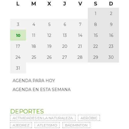
L
M
X
J
V
S
D
1
2
3
4
5
6
7
8
9
10
11
12
13
14
15
16
17
18
19
20
21
22
23
24
25
26
27
28
29
30
31
AGENDA PARA HOY
AGENDA EN ESTA SEMANA
DEPORTES
ACTIVIDADES EN LA NATURALEZA
AERÓBIC
AJEDREZ
ATLETISMO
BÁDMINTON