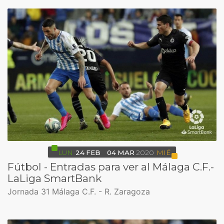
LUN
24
FEB
04
MAR
2020
MIÉ
Fútbol - Entradas para ver al Málaga C.F.-
LaLiga SmartBank
Jornada 31 Málaga C.F. - R. Zaragoza