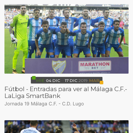
MIÉ
04
DIC
17
DIC
2019
MAR
Fútbol - Entradas para ver al Málaga C.F.-
LaLiga SmartBank
Jornada 19 Málaga C.F. - C.D. Lugo