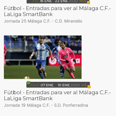
JUE
16
ENE
22
ENE
2020
MIÉ
Fútbol - Entradas para ver al Málaga C.F.-
LaLiga SmartBank
Jornada 25 Málaga C.F. - C.D. Mirandés
MAR
07
ENE
10
ENE
2020
VIE
Fútbol - Entradas para ver al Málaga C.F.-
LaLiga SmartBank
Jornada 19 Málaga C.F. - S.D. Ponferradina