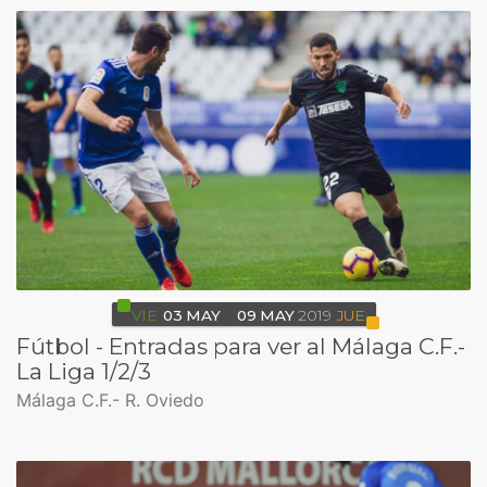
VIE
03
MAY
09
MAY
2019
JUE
Fútbol - Entradas para ver al Málaga C.F.-
La Liga 1/2/3
Málaga C.F.- R. Oviedo