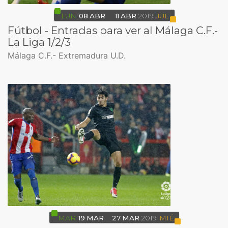
LUN
08
ABR
11
ABR
2019
JUE
Fútbol - Entradas para ver al Málaga C.F.-
La Liga 1/2/3
Málaga C.F.- Extremadura U.D.
MAR
19
MAR
27
MAR
2019
MIÉ