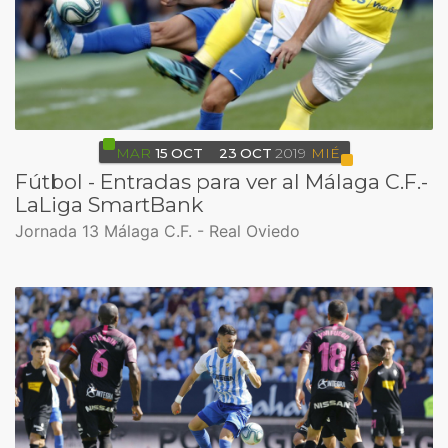
MAR
15
OCT
23
OCT
2019
MIÉ
Fútbol - Entradas para ver al Málaga C.F.-
LaLiga SmartBank
Jornada 13 Málaga C.F. - Real Oviedo