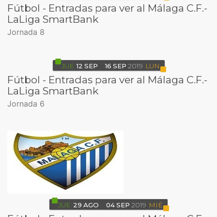
Fútbol - Entradas para ver al Málaga C.F.-
LaLiga SmartBank
Jornada 8
JUE
12
SEP
16
SEP
2019
LUN
Fútbol - Entradas para ver al Málaga C.F.-
LaLiga SmartBank
Jornada 6
JUE
29
AGO
04
SEP
2019
MIÉ