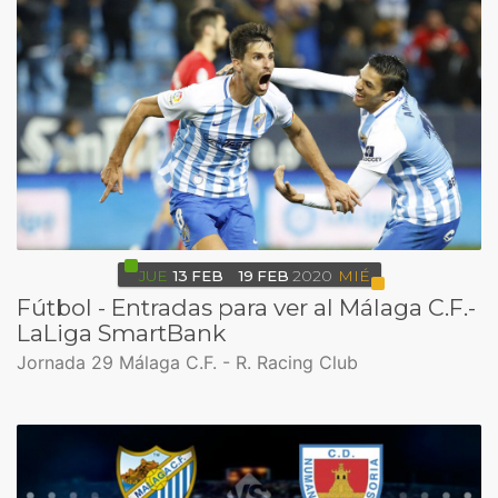
JUE
13
FEB
19
FEB
2020
MIÉ
Fútbol - Entradas para ver al Málaga C.F.-
LaLiga SmartBank
Jornada 29 Málaga C.F. - R. Racing Club