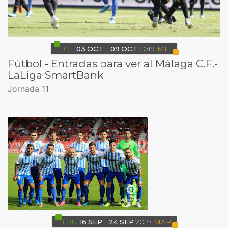
JUE
03
OCT
09
OCT
2019
MIÉ
Fútbol - Entradas para ver al Málaga C.F.-
LaLiga SmartBank
Jornada 11
LUN
16
SEP
24
SEP
2019
MAR