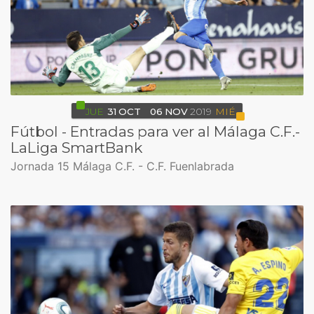
JUE
31
OCT
06
NOV
2019
MIÉ
Fútbol - Entradas para ver al Málaga C.F.-
LaLiga SmartBank
Jornada 15 Málaga C.F. - C.F. Fuenlabrada