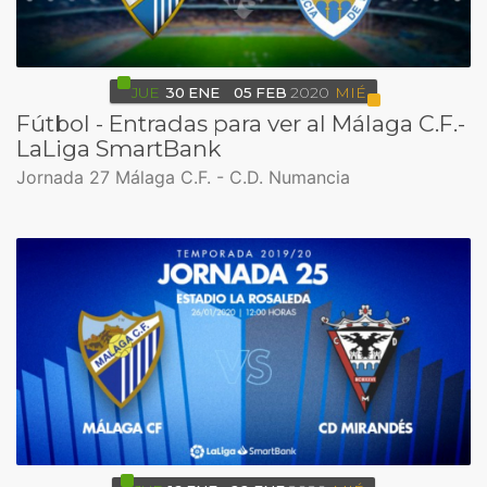
JUE
30
ENE
05
FEB
2020
MIÉ
Fútbol - Entradas para ver al Málaga C.F.-
LaLiga SmartBank
Jornada 27 Málaga C.F. - C.D. Numancia