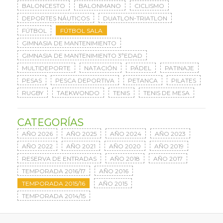
BALONCESTO
BALONMANO
CICLISMO
DEPORTES NÁUTICOS
DUATLON-TRIATLON
FÚTBOL
FÚTBOL SALA
GIMNASIA DE MANTENIMIENTO
GIMNASIA DE MANTENIMIENTO 3ªEDAD
MULTIDEPORTE
NATACIÓN
PÁDEL
PATINAJE
PESAS
PESCA DEPORTIVA
PETANCA
PILATES
RUGBY
TAEKWONDO
TENIS
TENIS DE MESA
CATEGORÍAS
AÑO 2026
AÑO 2025
AÑO 2024
AÑO 2023
AÑO 2022
AÑO 2021
AÑO 2020
AÑO 2019
RESERVA DE ENTRADAS
AÑO 2018
AÑO 2017
TEMPORADA 2016/17
AÑO 2016
TEMPORADA 2015/16
AÑO 2015
TEMPORADA 2014/15