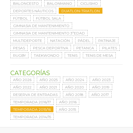
BALONCESTO
BALONMANO
CICLISMO
DEPORTES NÁUTICOS
DUATLON-TRIATLON
FÚTBOL
FÚTBOL SALA
GIMNASIA DE MANTENIMIENTO
GIMNASIA DE MANTENIMIENTO 3ªEDAD
MULTIDEPORTE
NATACIÓN
PÁDEL
PATINAJE
PESAS
PESCA DEPORTIVA
PETANCA
PILATES
RUGBY
TAEKWONDO
TENIS
TENIS DE MESA
CATEGORÍAS
AÑO 2026
AÑO 2025
AÑO 2024
AÑO 2023
AÑO 2022
AÑO 2021
AÑO 2020
AÑO 2019
RESERVA DE ENTRADAS
AÑO 2018
AÑO 2017
TEMPORADA 2016/17
AÑO 2016
TEMPORADA 2015/16
AÑO 2015
TEMPORADA 2014/15