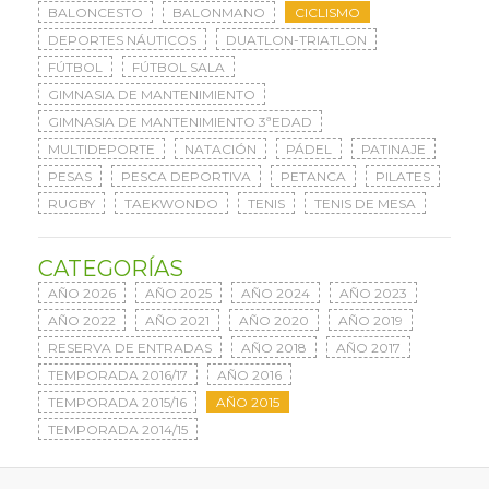
BALONCESTO
BALONMANO
CICLISMO
DEPORTES NÁUTICOS
DUATLON-TRIATLON
FÚTBOL
FÚTBOL SALA
GIMNASIA DE MANTENIMIENTO
GIMNASIA DE MANTENIMIENTO 3ªEDAD
MULTIDEPORTE
NATACIÓN
PÁDEL
PATINAJE
PESAS
PESCA DEPORTIVA
PETANCA
PILATES
RUGBY
TAEKWONDO
TENIS
TENIS DE MESA
CATEGORÍAS
AÑO 2026
AÑO 2025
AÑO 2024
AÑO 2023
AÑO 2022
AÑO 2021
AÑO 2020
AÑO 2019
RESERVA DE ENTRADAS
AÑO 2018
AÑO 2017
TEMPORADA 2016/17
AÑO 2016
TEMPORADA 2015/16
AÑO 2015
TEMPORADA 2014/15