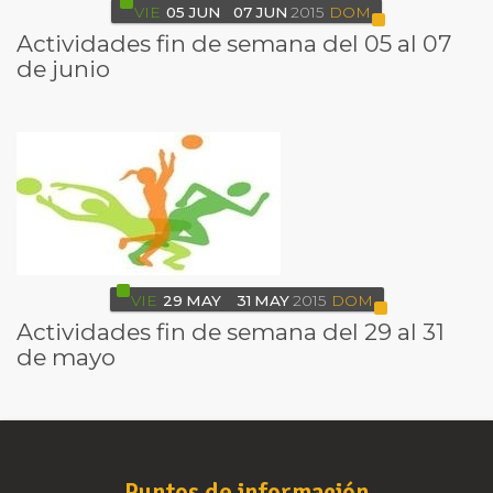
VIE
05
JUN
07
JUN
2015
DOM
Actividades fin de semana del 05 al 07
de junio
VIE
29
MAY
31
MAY
2015
DOM
Actividades fin de semana del 29 al 31
de mayo