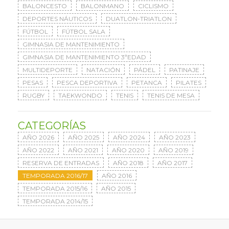
BALONCESTO
BALONMANO
CICLISMO
DEPORTES NÁUTICOS
DUATLON-TRIATLON
FÚTBOL
FÚTBOL SALA
GIMNASIA DE MANTENIMIENTO
GIMNASIA DE MANTENIMIENTO 3ªEDAD
MULTIDEPORTE
NATACIÓN
PÁDEL
PATINAJE
PESAS
PESCA DEPORTIVA
PETANCA
PILATES
RUGBY
TAEKWONDO
TENIS
TENIS DE MESA
CATEGORÍAS
AÑO 2026
AÑO 2025
AÑO 2024
AÑO 2023
AÑO 2022
AÑO 2021
AÑO 2020
AÑO 2019
RESERVA DE ENTRADAS
AÑO 2018
AÑO 2017
TEMPORADA 2016/17
AÑO 2016
TEMPORADA 2015/16
AÑO 2015
TEMPORADA 2014/15