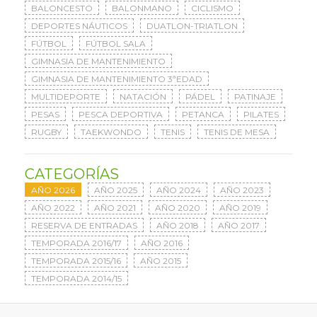
BALONCESTO
BALONMANO
CICLISMO
DEPORTES NÁUTICOS
DUATLON-TRIATLON
FÚTBOL
FÚTBOL SALA
GIMNASIA DE MANTENIMIENTO
GIMNASIA DE MANTENIMIENTO 3ªEDAD
MULTIDEPORTE
NATACIÓN
PÁDEL
PATINAJE
PESAS
PESCA DEPORTIVA
PETANCA
PILATES
RUGBY
TAEKWONDO
TENIS
TENIS DE MESA
CATEGORÍAS
AÑO 2026
AÑO 2025
AÑO 2024
AÑO 2023
AÑO 2022
AÑO 2021
AÑO 2020
AÑO 2019
RESERVA DE ENTRADAS
AÑO 2018
AÑO 2017
TEMPORADA 2016/17
AÑO 2016
TEMPORADA 2015/16
AÑO 2015
TEMPORADA 2014/15