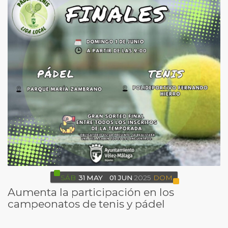
SÁB
31
MAY
01
JUN
2025
DOM
Aumenta la participación en los
campeonatos de tenis y pádel