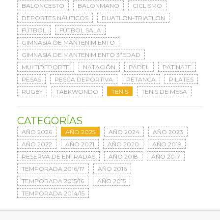
BALONCESTO
BALONMANO
CICLISMO
DEPORTES NÁUTICOS
DUATLON-TRIATLON
FÚTBOL
FÚTBOL SALA
GIMNASIA DE MANTENIMIENTO
GIMNASIA DE MANTENIMIENTO 3ªEDAD
MULTIDEPORTE
NATACIÓN
PÁDEL
PATINAJE
PESAS
PESCA DEPORTIVA
PETANCA
PILATES
RUGBY
TAEKWONDO
TENIS
TENIS DE MESA
CATEGORÍAS
AÑO 2026
AÑO 2025
AÑO 2024
AÑO 2023
AÑO 2022
AÑO 2021
AÑO 2020
AÑO 2019
RESERVA DE ENTRADAS
AÑO 2018
AÑO 2017
TEMPORADA 2016/17
AÑO 2016
TEMPORADA 2015/16
AÑO 2015
TEMPORADA 2014/15