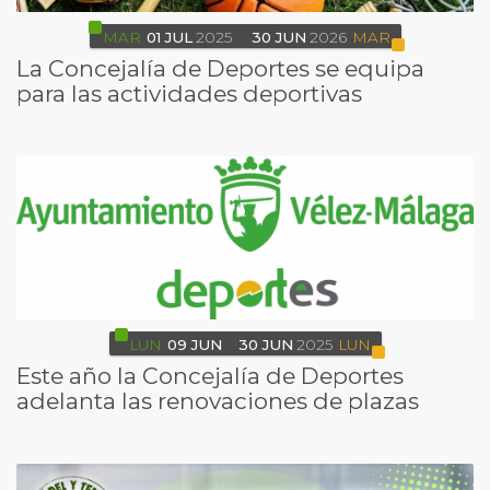
MAR
01
JUL
2025
30
JUN
2026
MAR
La Concejalía de Deportes se equipa
para las actividades deportivas
LUN
09
JUN
30
JUN
2025
LUN
Este año la Concejalía de Deportes
adelanta las renovaciones de plazas