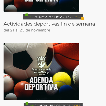
VIE
21
NOV
23
NOV
2025
DOM
Actividades deportivas fin de semana
del 21 al 23 de noviembre
VIE
14
NOV
16
NOV
2025
DOM