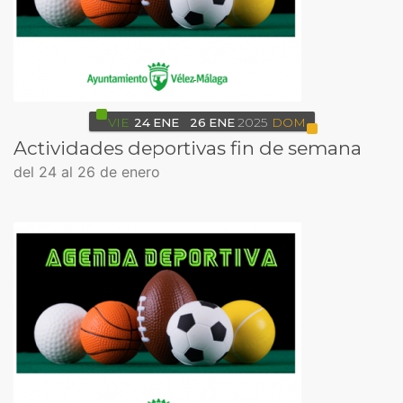
VIE
24
ENE
26
ENE
2025
DOM
Actividades deportivas fin de semana
del 24 al 26 de enero