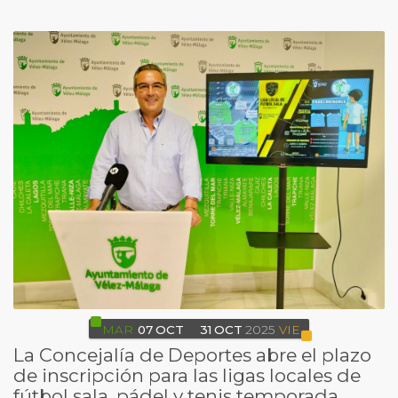
MAR
07
OCT
31
OCT
2025
VIE
La Concejalía de Deportes abre el plazo
de inscripción para las ligas locales de
fútbol sala, pádel y tenis temporada