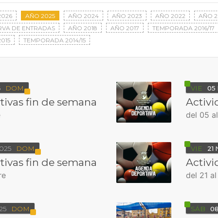
2026
AÑO 2025
AÑO 2024
AÑO 2023
AÑO 2022
AÑO 2
RVA DE ENTRADAS
AÑO 2018
AÑO 2017
TEMPORADA 2016/17
015
TEMPORADA 2014/15
5
DOM
VIE
05
tivas fin de semana
Activi
e
del 05 a
025
DOM
VIE
21
tivas fin de semana
Activi
re
del 21 a
25
DOM
SÁB
0