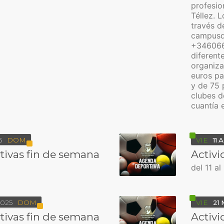
profesio
Téllez. 
través d
campusd
+346066
diferent
organiza
euros pa
y de 75
clubes d
cuantía 
5
DOM
VIE
11
A
tivas fin de semana
Activi
del 11 al
025
DOM
VIE
21
tivas fin de semana
Activi