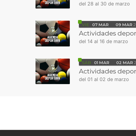
del 28 al 30 de marzo
VIE
07
MAR
09
MAR
2
Actividades depor
del 14 al 16 de marzo
SÁB
01
MAR
02
MAR
Actividades depor
del 01 al 02 de marzo