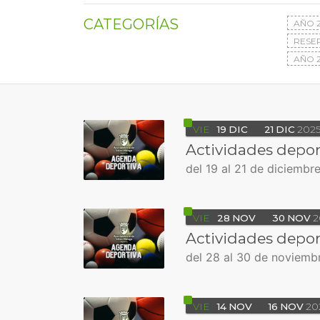
CATEGORÍAS
AÑO 
RESE
AÑO 2
VIE
19
DIC
21
DIC
202
Actividades depor
del 19 al 21 de diciembr
VIE
28
NOV
30
NOV
2
Actividades depor
del 28 al 30 de noviemb
VIE
14
NOV
16
NOV
20