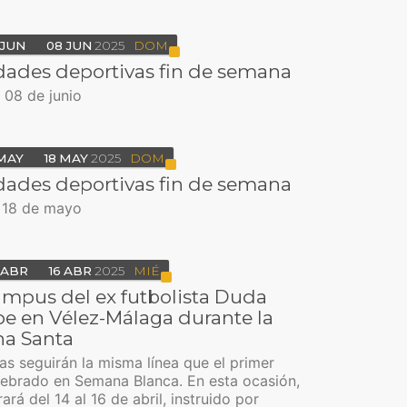
JUN
08
JUN
2025
DOM
dades deportivas fin de semana
l 08 de junio
MAY
18
MAY
2025
DOM
dades deportivas fin de semana
l 18 de mayo
ABR
16
ABR
2025
MIÉ
Campus del ex futbolista Duda
e en Vélez-Málaga durante la
a Santa
as seguirán la misma línea que el primer
elebrado en Semana Blanca. En esta ocasión,
ará del 14 al 16 de abril, instruido por