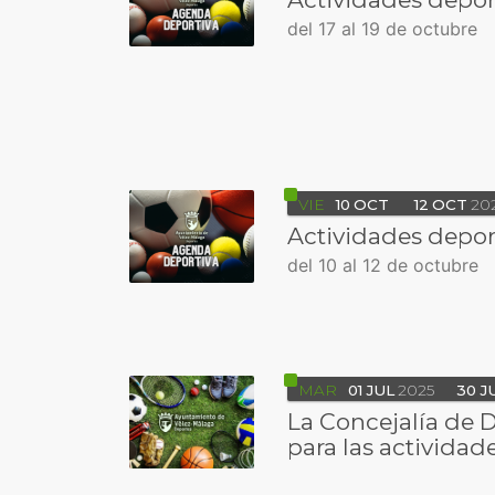
del 17 al 19 de octubre
VIE
10
OCT
12
OCT
20
Actividades depor
del 10 al 12 de octubre
MAR
01
JUL
2025
30
J
La Concejalía de 
para las actividad