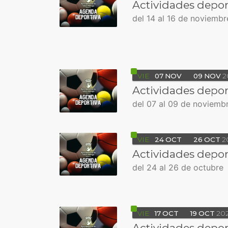
Actividades depor
del 14 al 16 de noviembr
VIE
07
NOV
09
NOV
2
Actividades depor
del 07 al 09 de noviemb
VIE
24
OCT
26
OCT
2
Actividades depor
del 24 al 26 de octubre
VIE
17
OCT
19
OCT
20
Actividades depor