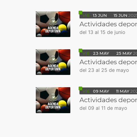
VIE
13
JUN
15
JUN
202
Actividades depor
del 13 al 15 de junio
VIE
23
MAY
25
MAY
2
Actividades depor
del 23 al 25 de mayo
VIE
09
MAY
11
MAY
20
Actividades depor
del 09 al 11 de mayo