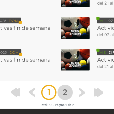
del 21 a
025
DOM
VIE
07
tivas fin de semana
Activi
del 07 a
2025
DOM
VIE
21
tivas fin de semana
Activi
del 21 a
1
2
Total: 36
-
Página 1 de 2