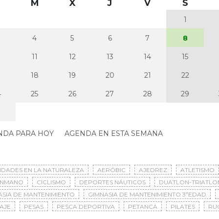
M
X
J
V
S
1
4
5
6
7
8
0
11
12
13
14
15
7
18
19
20
21
22
4
25
26
27
28
29
NDA PARA HOY
AGENDA EN ESTA SEMANA
VIDADES EN LA NATURALEZA
AERÓBIC
AJEDREZ
ATLETISMO
ONMANO
CICLISMO
DEPORTES NÁUTICOS
DUATLON-TRIATLO
ASIA DE MANTENIMIENTO
GIMNASIA DE MANTENIMIENTO 3ªEDAD
AJE
PESAS
PESCA DEPORTIVA
PETANCA
PILATES
RU