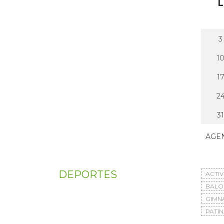
L
3
1
1
2
31
AGE
DEPORTES
ACTI
BAL
GIMN
PATIN