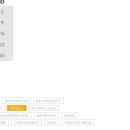
D
2
9
16
23
30
BÁDMINTON
BALONCESTO
N
FÚTBOL
FÚTBOL SALA
MULTIDEPORTE
NATACIÓN
PÁDEL
GBY
TAEKWONDO
TENIS
TENIS DE MESA