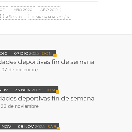
021
AÑO 2020
AÑO 2019
AÑO 2016
TEMPORADA 2015/16
DIC
07
DIC
2025
DOM
dades deportivas fin de semana
l 07 de diciembre
NOV
23
NOV
2025
DOM
dades deportivas fin de semana
l 23 de noviembre
8
NOV
08
NOV
2025
SÁB