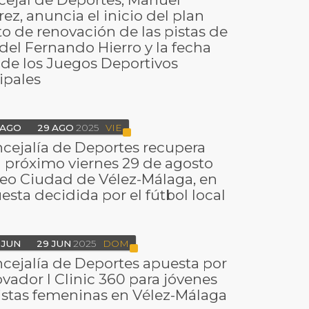
rez, anuncia el inicio del plan
to de renovación de las pistas de
del Fernando Hierro y la fecha
l de los Juegos Deportivos
ipales
AGO
29
AGO
2025
VIE
cejalía de Deportes recupera
l próximo viernes 29 de agosto
feo Ciudad de Vélez-Málaga, en
esta decidida por el fútbol local
JUN
29
JUN
2025
DOM
cejalía de Deportes apuesta por
ovador I Clinic 360 para jóvenes
istas femeninas en Vélez-Málaga