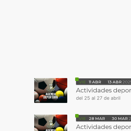
VIE
11
ABR
13
ABR
202
Actividades depor
del 25 al 27 de abril
VIE
28
MAR
30
MAR
2
Actividades depor