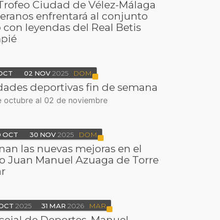
I Trofeo Ciudad de Vélez-Málaga
eranos enfrentará al conjunto
 con leyendas del Real Betis
pié
OCT
02
NOV
2025
DOM
dades deportivas fin de semana
e octubre al 02 de noviembre
0
OCT
30
NOV
2025
DOM
an las nuevas mejoras en el
io Juan Manuel Azuaga de Torre
r
OCT
2025
31
MAR
2026
MAR
cejal de Deportes, Manuel