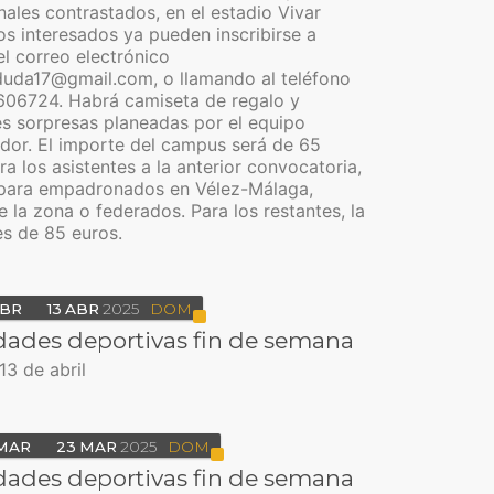
nales contrastados, en el estadio Vivar
Los interesados ya pueden inscribirse a
el correo electrónico
uda17@gmail.com, o llamando al teléfono
06724. Habrá camiseta de regalo y
es sorpresas planeadas por el equipo
dor. El importe del campus será de 65
ra los asistentes a la anterior convocatoria,
 para empadronados en Vélez-Málaga,
e la zona o federados. Para los restantes, la
es de 85 euros.
BR
13
ABR
2025
DOM
dades deportivas fin de semana
 13 de abril
MAR
23
MAR
2025
DOM
dades deportivas fin de semana