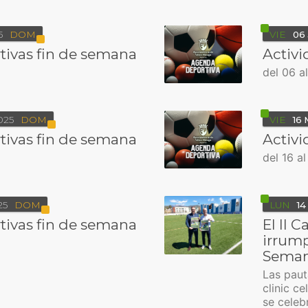
5
DOM
VIE
06
tivas fin de semana
Activi
del 06 a
025
DOM
VIE
16
tivas fin de semana
Activi
del 16 a
25
DOM
LUN
14
tivas fin de semana
El II 
irrump
Seman
Las paut
clinic c
se celebr