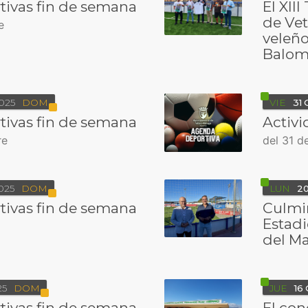
tivas fin de semana
El XII
de Vet
e
veleño
Balom
025
DOM
VIE
31
tivas fin de semana
Activi
re
del 31 d
025
DOM
LUN
2
tivas fin de semana
Culmin
Estad
del Ma
25
DOM
JUE
16
tivas fin de semana
El con