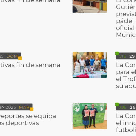
Gutiér
previs
pádel 
oficia
Munic
25
DOM
VIE
29
tivas fin de semana
La Con
para e
el Tro
su apu
UN
2026
MAR
JUE
26
Deportes se equipa
La Con
es deportivas
el inn
futbol