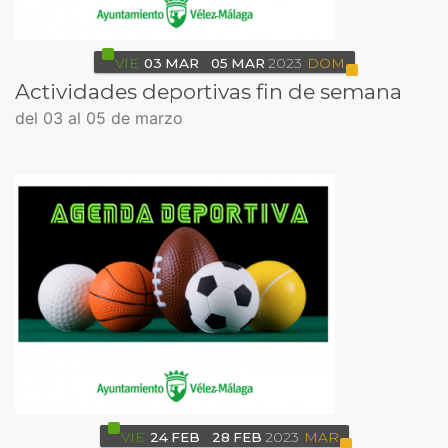
VIE
03
MAR
05
MAR
2023
DOM
Actividades deportivas fin de semana
del 03 al 05 de marzo
VIE
24
FEB
28
FEB
2023
MAR