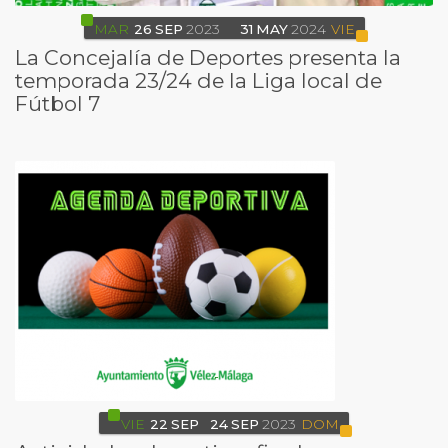
MAR
26
SEP
2023
31
MAY
2024
VIE
La Concejalía de Deportes presenta la
temporada 23/24 de la Liga local de
Fútbol 7
VIE
22
SEP
24
SEP
2023
DOM