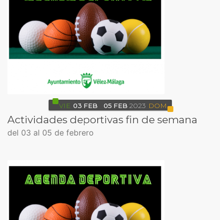
VIE
03
FEB
05
FEB
2023
DOM
Actividades deportivas fin de semana
del 03 al 05 de febrero