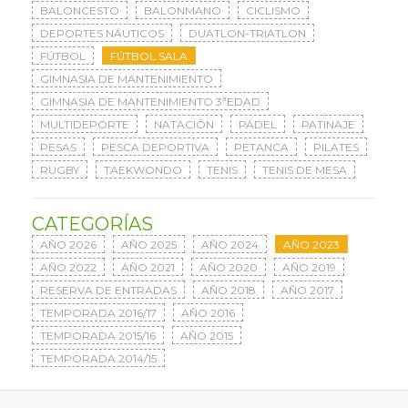
BALONCESTO
BALONMANO
CICLISMO
DEPORTES NÁUTICOS
DUATLON-TRIATLON
FÚTBOL
FÚTBOL SALA
GIMNASIA DE MANTENIMIENTO
GIMNASIA DE MANTENIMIENTO 3ªEDAD
MULTIDEPORTE
NATACIÓN
PÁDEL
PATINAJE
PESAS
PESCA DEPORTIVA
PETANCA
PILATES
RUGBY
TAEKWONDO
TENIS
TENIS DE MESA
CATEGORÍAS
AÑO 2026
AÑO 2025
AÑO 2024
AÑO 2023
AÑO 2022
AÑO 2021
AÑO 2020
AÑO 2019
RESERVA DE ENTRADAS
AÑO 2018
AÑO 2017
TEMPORADA 2016/17
AÑO 2016
TEMPORADA 2015/16
AÑO 2015
TEMPORADA 2014/15