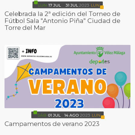
LUN
17
JUL
31
JUL
2023
LUN
Celebrada la 2ª edición del Torneo de
Fútbol Sala "Antonio Piña" Ciudad de
Torre del Mar
SÁB
01
JUL
14
AGO
2023
LUN
Campamentos de verano 2023