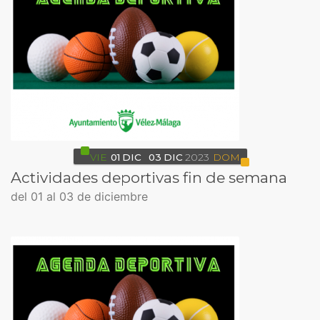
VIE
01
DIC
03
DIC
2023
DOM
Actividades deportivas fin de semana
del 01 al 03 de diciembre