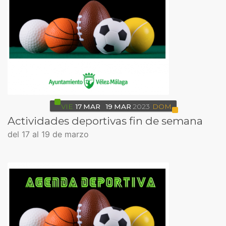
VIE
17
MAR
19
MAR
2023
DOM
Actividades deportivas fin de semana
del 17 al 19 de marzo