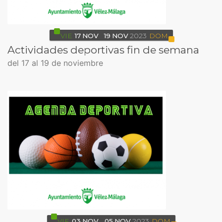
VIE
17
NOV
19
NOV
2023
DOM
Actividades deportivas fin de semana
del 17 al 19 de noviembre
VIE
03
NOV
05
NOV
2023
DOM