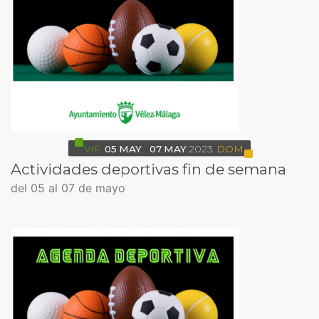
VIE
05
MAY
07
MAY
2023
DOM
Actividades deportivas fin de semana
del 05 al 07 de mayo