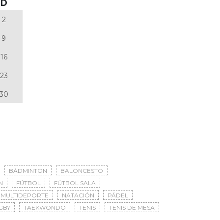
D
2
9
16
23
30
BÁDMINTON
BALONCESTO
N
FÚTBOL
FÚTBOL SALA
MULTIDEPORTE
NATACIÓN
PÁDEL
GBY
TAEKWONDO
TENIS
TENIS DE MESA