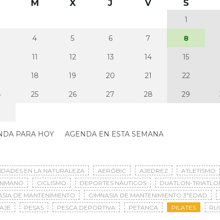
M
X
J
V
S
1
4
5
6
7
8
0
11
12
13
14
15
7
18
19
20
21
22
4
25
26
27
28
29
NDA PARA HOY
AGENDA EN ESTA SEMANA
VIDADES EN LA NATURALEZA
AERÓBIC
AJEDREZ
ATLETISMO
ONMANO
CICLISMO
DEPORTES NÁUTICOS
DUATLON-TRIATLO
ASIA DE MANTENIMIENTO
GIMNASIA DE MANTENIMIENTO 3ªEDAD
AJE
PESAS
PESCA DEPORTIVA
PETANCA
PILATES
RU