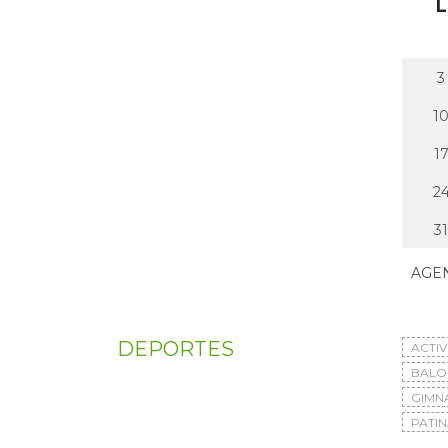
L
3
1
1
2
31
AGE
DEPORTES
ACTI
BAL
GIMN
PATIN