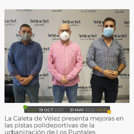
MAR
19
OCT
2021
31
MAY
2022
MAR
La Caleta de Vélez presenta mejoras en
las pistas polideportivas de la
urbanización de Los Puntales