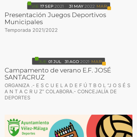
VIE
17
SEP
2021
31
MAY
2022
MAR
Presentación Juegos Deportivos
Municipales
Temporada 2021/2022
JUE
01
JUL
31
AGO
2021
MAR
Campamento de verano E.F. JOSÉ
SANTACRUZ
ORGANIZA .- E S C U E L A D E F Ú T B O L “J O S É S
A N T A C R U Z” COLABORA.- CONCEJALÍA DE
DEPORTES