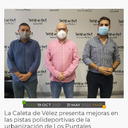
MAR
19
OCT
2021
31
MAY
2022
MAR
La Caleta de Vélez presenta mejoras en
las pistas polideportivas de la
urbanización de Los Puntales