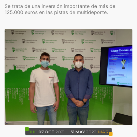
Se trata de una inversión importante de más de
125.000 euros en las pistas de multideporte.
JUE
07
OCT
2021
31
MAY
2022
MAR