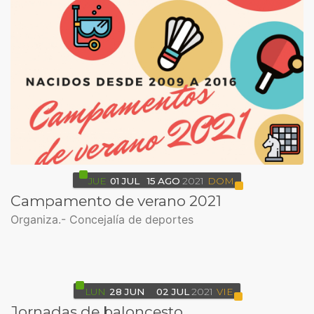
JUE
01
JUL
15
AGO
2021
DOM
Campamento de verano 2021
Organiza.- Concejalía de deportes
LUN
28
JUN
02
JUL
2021
VIE
Jornadas de baloncesto