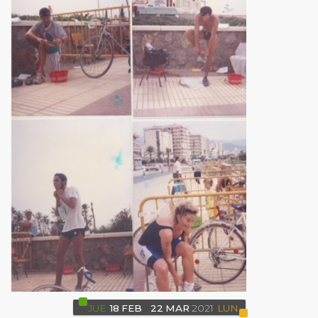
JUE
18
FEB
22
MAR
2021
LUN