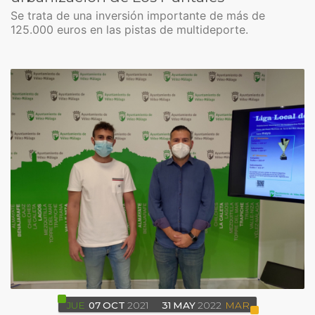
Se trata de una inversión importante de más de
125.000 euros en las pistas de multideporte.
JUE
07
OCT
2021
31
MAY
2022
MAR