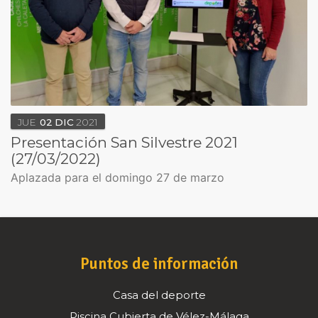
JUE
02
DIC
2021
Presentación San Silvestre 2021
(27/03/2022)
Aplazada para el domingo 27 de marzo
Puntos de información
Casa del deporte
Piscina Cubierta de Vélez-Málaga