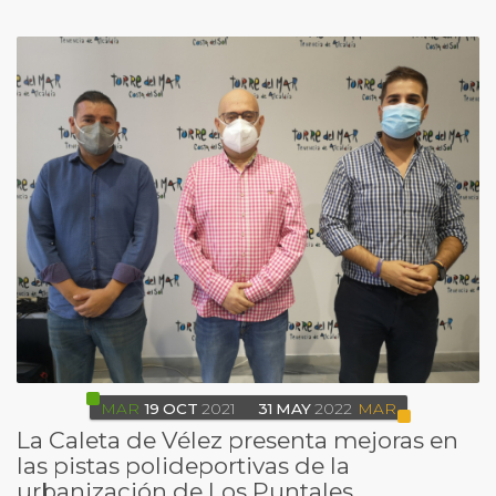
MAR
19
OCT
2021
31
MAY
2022
MAR
La Caleta de Vélez presenta mejoras en
las pistas polideportivas de la
urbanización de Los Puntales