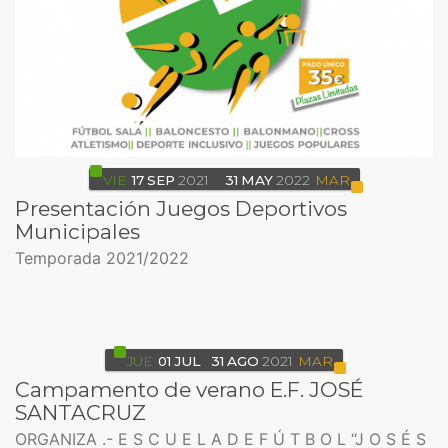
VIE
17
SEP
2021
31
MAY
2022
MAR
Presentación Juegos Deportivos
Municipales
Temporada 2021/2022
JUE
01
JUL
31
AGO
2021
MAR
Campamento de verano E.F. JOSÉ
SANTACRUZ
ORGANIZA .- E S C U E L A D E F Ú T B O L “J O S É S