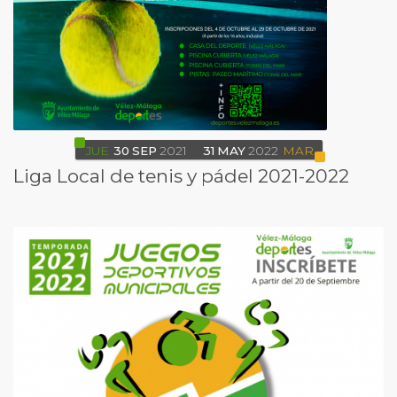
JUE
30
SEP
2021
31
MAY
2022
MAR
Liga Local de tenis y pádel 2021-2022