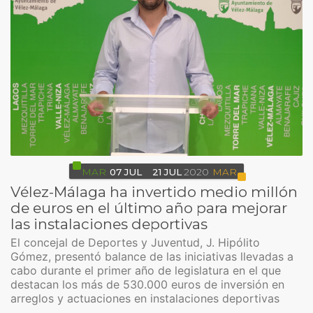
MAR
07
JUL
21
JUL
2020
MAR
Vélez-Málaga ha invertido medio millón
de euros en el último año para mejorar
las instalaciones deportivas
El concejal de Deportes y Juventud, J. Hipólito
Gómez, presentó balance de las iniciativas llevadas a
cabo durante el primer año de legislatura en el que
destacan los más de 530.000 euros de inversión en
arreglos y actuaciones en instalaciones deportivas