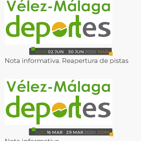
MAR
02
JUN
30
JUN
2020
MAR
Nota informativa. Reapertura de pistas
LUN
16
MAR
29
MAR
2020
DOM