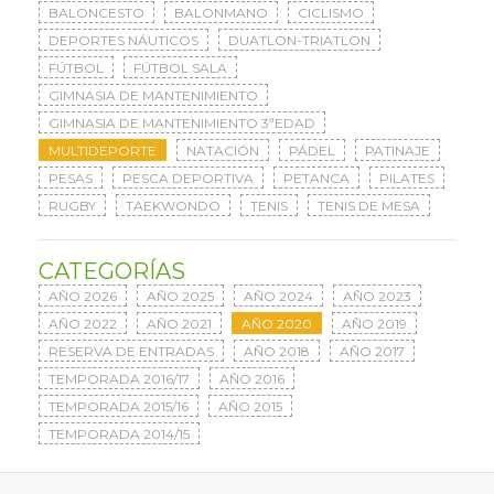
BALONCESTO
BALONMANO
CICLISMO
DEPORTES NÁUTICOS
DUATLON-TRIATLON
FÚTBOL
FÚTBOL SALA
GIMNASIA DE MANTENIMIENTO
GIMNASIA DE MANTENIMIENTO 3ªEDAD
MULTIDEPORTE
NATACIÓN
PÁDEL
PATINAJE
PESAS
PESCA DEPORTIVA
PETANCA
PILATES
RUGBY
TAEKWONDO
TENIS
TENIS DE MESA
CATEGORÍAS
AÑO 2026
AÑO 2025
AÑO 2024
AÑO 2023
AÑO 2022
AÑO 2021
AÑO 2020
AÑO 2019
RESERVA DE ENTRADAS
AÑO 2018
AÑO 2017
TEMPORADA 2016/17
AÑO 2016
TEMPORADA 2015/16
AÑO 2015
TEMPORADA 2014/15