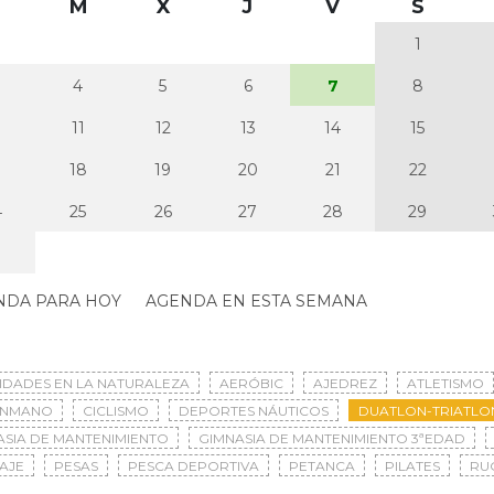
M
X
J
V
S
1
4
5
6
7
8
0
11
12
13
14
15
7
18
19
20
21
22
4
25
26
27
28
29
NDA PARA HOY
AGENDA EN ESTA SEMANA
VIDADES EN LA NATURALEZA
AERÓBIC
AJEDREZ
ATLETISMO
ONMANO
CICLISMO
DEPORTES NÁUTICOS
DUATLON-TRIATLO
ASIA DE MANTENIMIENTO
GIMNASIA DE MANTENIMIENTO 3ªEDAD
AJE
PESAS
PESCA DEPORTIVA
PETANCA
PILATES
RU