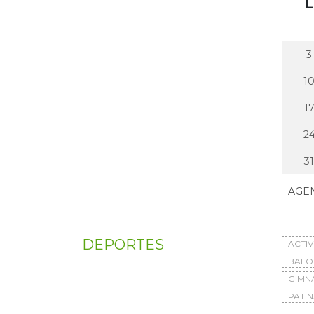
L
3
1
1
2
31
AGE
DEPORTES
ACTI
BAL
GIMN
PATIN