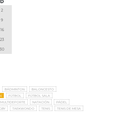
D
2
9
16
23
30
BÁDMINTON
BALONCESTO
N
FÚTBOL
FÚTBOL SALA
MULTIDEPORTE
NATACIÓN
PÁDEL
GBY
TAEKWONDO
TENIS
TENIS DE MESA