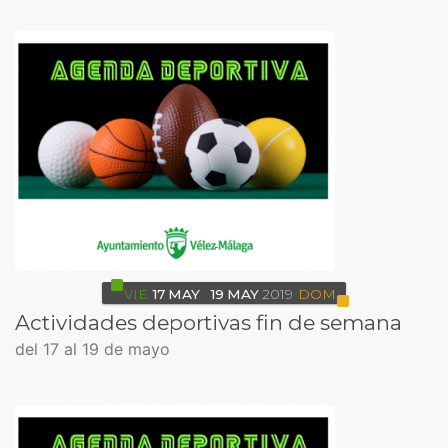
VIE
17
MAY
19
MAY
2019
DOM
Actividades deportivas fin de semana
del 17 al 19 de mayo