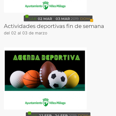
SÁB
02
MAR
03
MAR
2019
DOM
Actividades deportivas fin de semana
del 02 al 03 de marzo
VIE
22
FEB
24
FEB
2019
DOM