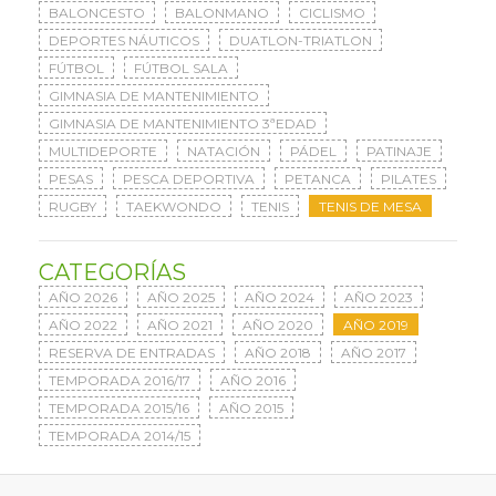
BALONCESTO
BALONMANO
CICLISMO
DEPORTES NÁUTICOS
DUATLON-TRIATLON
FÚTBOL
FÚTBOL SALA
GIMNASIA DE MANTENIMIENTO
GIMNASIA DE MANTENIMIENTO 3ªEDAD
MULTIDEPORTE
NATACIÓN
PÁDEL
PATINAJE
PESAS
PESCA DEPORTIVA
PETANCA
PILATES
RUGBY
TAEKWONDO
TENIS
TENIS DE MESA
CATEGORÍAS
AÑO 2026
AÑO 2025
AÑO 2024
AÑO 2023
AÑO 2022
AÑO 2021
AÑO 2020
AÑO 2019
RESERVA DE ENTRADAS
AÑO 2018
AÑO 2017
TEMPORADA 2016/17
AÑO 2016
TEMPORADA 2015/16
AÑO 2015
TEMPORADA 2014/15