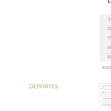
L
3
1
1
2
31
AGE
DEPORTES
ACTI
BAL
GIMN
PATIN