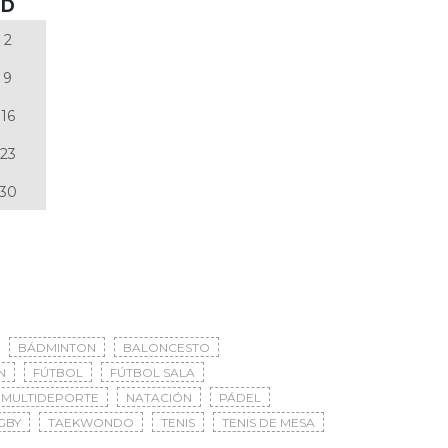
D
2
9
16
23
30
BÁDMINTON
BALONCESTO
N
FÚTBOL
FÚTBOL SALA
MULTIDEPORTE
NATACIÓN
PÁDEL
GBY
TAEKWONDO
TENIS
TENIS DE MESA