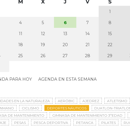
M
X
J
V
S
1
4
5
6
7
8
0
11
12
13
14
15
7
18
19
20
21
22
4
25
26
27
28
29
NDA PARA HOY
AGENDA EN ESTA SEMANA
VIDADES EN LA NATURALEZA
AERÓBIC
AJEDREZ
ATLETISMO
ONMANO
CICLISMO
DEPORTES NÁUTICOS
DUATLON-TRIATLO
ASIA DE MANTENIMIENTO
GIMNASIA DE MANTENIMIENTO 3ªEDAD
AJE
PESAS
PESCA DEPORTIVA
PETANCA
PILATES
RU